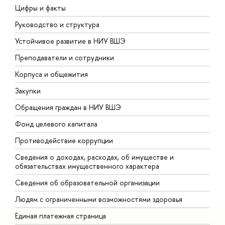
Цифры и факты
Л
Руководство и структура
Д
Устойчивое развитие в НИУ ВШЭ
О
Преподаватели и сотрудники
П
Корпуса и общежития
В
Закупки
П
Обращения граждан в НИУ ВШЭ
А
Фонд целевого капитала
Д
Противодействие коррупции
Ц
Сведения о доходах, расходах, об имуществе и
Б
обязательствах имущественного характера
О
Сведения об образовательной организации
О
Людям с ограниченными возможностями здоровья
Единая платежная страница