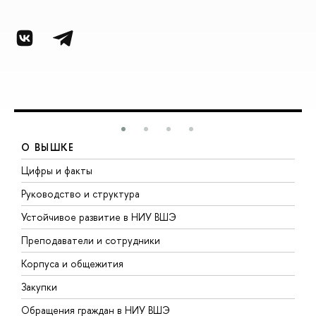
О ВЫШКЕ
Цифры и факты
Л
Руководство и структура
Д
Устойчивое развитие в НИУ ВШЭ
О
Преподаватели и сотрудники
П
Корпуса и общежития
В
Закупки
П
Обращения граждан в НИУ ВШЭ
А