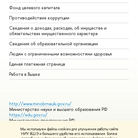
Фонд целевого капитала
Д
Противодействие коррупции
Ц
Сведения о доходах, расходах, об имуществе и
Б
обязательствах имущественного характера
О
Сведения об образовательной организации
О
Людям с ограниченными возможностями здоровья
Единая платежная страница
Работа в Вышке
http://www.minobrnauki.gov.ru/
Министерство науки и высшего образования РФ
https://edu.gov.ru/
Министерство просвещения РФ
https://elearning.hse.ru/mooc
Мы используем файлы cookies для улучшения работы сайта
Массовые открытые онлайн-курсы
НИУ ВШЭ и большего удобства его использования. Более