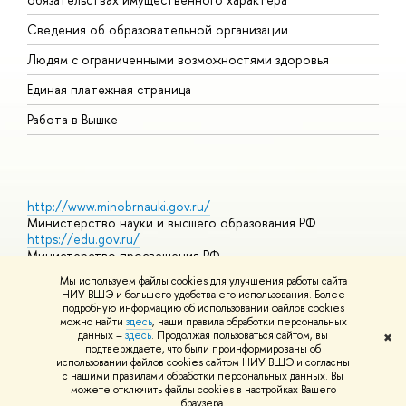
О
Сведения об образовательной организации
О
Людям с ограниченными возможностями здоровья
Единая платежная страница
Работа в Вышке
http://www.minobrnauki.gov.ru/
Министерство науки и высшего образования РФ
https://edu.gov.ru/
Министерство просвещения РФ
https://elearning.hse.ru/mooc
Мы используем файлы cookies для улучшения работы сайта
Массовые открытые онлайн-курсы
НИУ ВШЭ и большего удобства его использования. Более
подробную информацию об использовании файлов cookies
можно найти
здесь
, наши правила обработки персональных
данных –
здесь
. Продолжая пользоваться сайтом, вы
✖
© НИУ ВШЭ 1993–2026
Адреса и контакты
Условия
подтверждаете, что были проинформированы об
использования материалов
Политика конфиденциальности
Карта
использовании файлов cookies сайтом НИУ ВШЭ и согласны
сайта
с нашими правилами обработки персональных данных. Вы
Шрифты HSE Sans и HSE Slab разработаны в
Школе дизайна НИУ
можете отключить файлы cookies в настройках Вашего
ВШЭ
браузера.