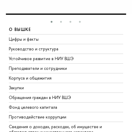
О ВЫШКЕ
Цифры и факты
Л
Руководство и структура
Д
Устойчивое развитие в НИУ ВШЭ
О
Преподаватели и сотрудники
П
Корпуса и общежития
В
Закупки
П
Обращения граждан в НИУ ВШЭ
А
Фонд целевого капитала
Д
Противодействие коррупции
Ц
Сведения о доходах, расходах, об имуществе и
Б
обязательствах имущественного характера