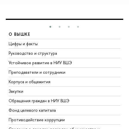
О ВЫШКЕ
Цифры и факты
Л
Руководство и структура
Д
Устойчивое развитие в НИУ ВШЭ
О
Преподаватели и сотрудники
П
Корпуса и общежития
В
Закупки
П
Обращения граждан в НИУ ВШЭ
А
Фонд целевого капитала
Д
Противодействие коррупции
Ц