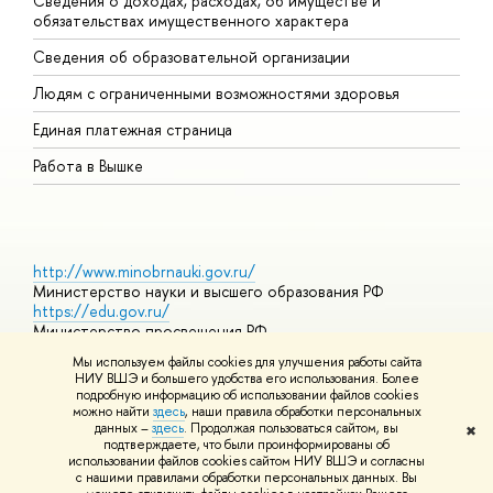
Сведения о доходах, расходах, об имуществе и
Б
обязательствах имущественного характера
О
Сведения об образовательной организации
О
Людям с ограниченными возможностями здоровья
Единая платежная страница
Работа в Вышке
http://www.minobrnauki.gov.ru/
Министерство науки и высшего образования РФ
https://edu.gov.ru/
Министерство просвещения РФ
https://elearning.hse.ru/mooc
Мы используем файлы cookies для улучшения работы сайта
Массовые открытые онлайн-курсы
НИУ ВШЭ и большего удобства его использования. Более
подробную информацию об использовании файлов cookies
можно найти
здесь
, наши правила обработки персональных
данных –
здесь
. Продолжая пользоваться сайтом, вы
✖
© НИУ ВШЭ 1993–2026
Адреса и контакты
Условия
подтверждаете, что были проинформированы об
использования материалов
Политика конфиденциальности
Карта
использовании файлов cookies сайтом НИУ ВШЭ и согласны
сайта
с нашими правилами обработки персональных данных. Вы
Шрифты HSE Sans и HSE Slab разработаны в
Школе дизайна НИУ