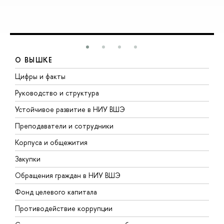
О ВЫШКЕ
Цифры и факты
Л
Руководство и структура
Д
Устойчивое развитие в НИУ ВШЭ
О
Преподаватели и сотрудники
П
Корпуса и общежития
В
Закупки
П
Обращения граждан в НИУ ВШЭ
А
Фонд целевого капитала
Д
Противодействие коррупции
Ц