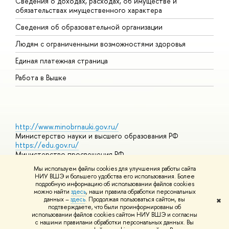
Сведения о доходах, расходах, об имуществе и
Б
обязательствах имущественного характера
О
Сведения об образовательной организации
О
Людям с ограниченными возможностями здоровья
Единая платежная страница
Работа в Вышке
http://www.minobrnauki.gov.ru/
Министерство науки и высшего образования РФ
https://edu.gov.ru/
Министерство просвещения РФ
https://elearning.hse.ru/mooc
Мы используем файлы cookies для улучшения работы сайта
Массовые открытые онлайн-курсы
НИУ ВШЭ и большего удобства его использования. Более
подробную информацию об использовании файлов cookies
можно найти
здесь
, наши правила обработки персональных
данных –
здесь
. Продолжая пользоваться сайтом, вы
✖
© НИУ ВШЭ 1993–2026
Адреса и контакты
Условия
подтверждаете, что были проинформированы об
использования материалов
Политика конфиденциальности
Карта
использовании файлов cookies сайтом НИУ ВШЭ и согласны
сайта
с нашими правилами обработки персональных данных. Вы
Шрифты HSE Sans и HSE Slab разработаны в
Школе дизайна НИУ