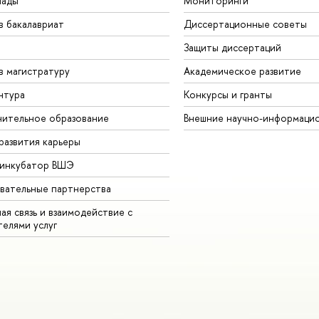
иады
Мониторинги
в бакалавриат
Диссертационные советы
Защиты диссертаций
в магистратуру
Академическое развитие
нтура
Конкурсы и гранты
ительное образование
Внешние научно-информаци
развития карьеры
-инкубатор ВШЭ
вательные партнерства
ая связь и взаимодействие с
телями услуг