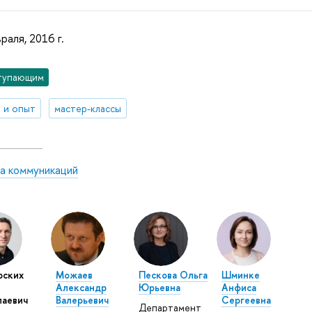
раля, 2016 г.
тупающим
 и опыт
мастер-классы
а коммуникаций
рских
Можаев
Пескова Ольга
Шминке
Александр
Юрьевна
Анфиса
лаевич
Валерьевич
Сергеевна
Департамент