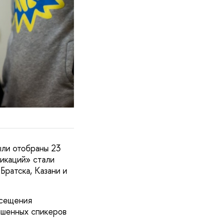
ыли отобраны 23
икаций» стали
ратска, Казани и
осещения
ашенных спикеров