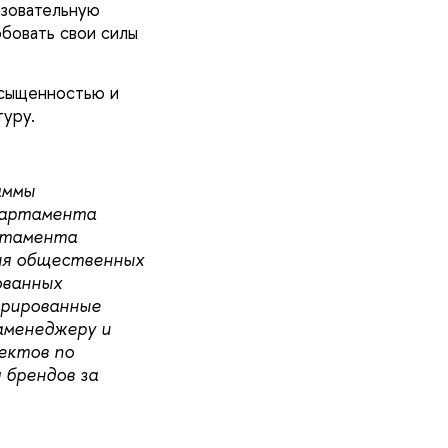
азовательную
обовать свои силы
асыщенностью и
туру.
аммы
партамента
ртамента
ия общественных
ованных
грированные
аменеджеру и
ектов по
 брендов за