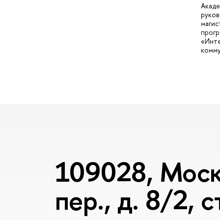
Акаде
руков
магис
прог
«Инт
комму
109028, Моск
пер., д. 8/2, с