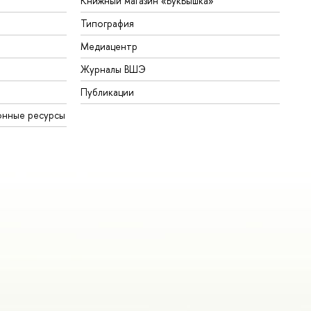
Книжный магазин «БукВышка»
Типография
Медиацентр
Журналы ВШЭ
Публикации
онные ресурсы