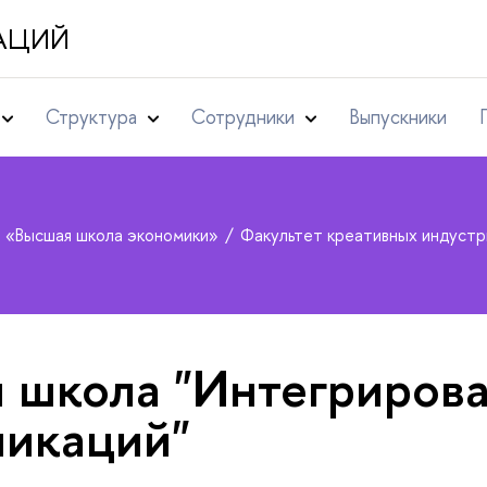
АЦИЙ
Структура
Сотрудники
Выпускники
т «Высшая школа экономики»
Факультет креативных индуст
 школа "Интегриров
икаций"