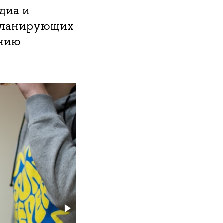
диа и
 планирующих
ению