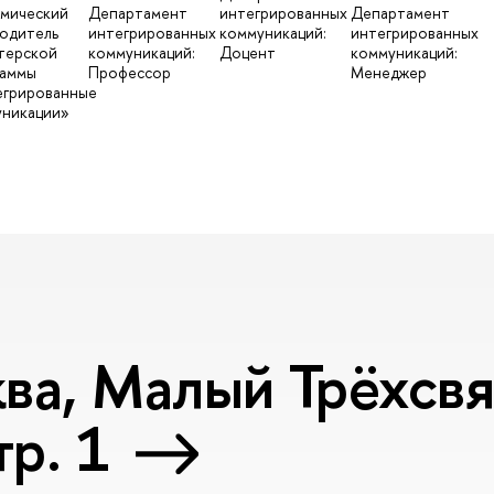
мический
Департамент
интегрированных
Департамент
одитель
интегрированных
коммуникаций:
интегрированных
терской
коммуникаций:
Доцент
коммуникаций:
раммы
Профессор
Менеджер
егрированные
никации»
ва, Малый Трёхсвя
тр. 1