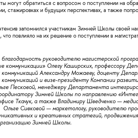
ты могут обратиться с вопросом о поступлении на обр
ии, стажировках и будущих перспективах, а также попр
нтенсив запомнился участникам Зимней Школы своей н
 что повлияло на их решение о поступлении в магистра
 благодарность руководителю магистерской прогр
е коммуникации» Олегу Каширских, профессору Де
 коммуникаций Александру Можаеву, доценту Депа
 коммуникаций и визе-президенту Компании развит
льге Песковой, менеджеру Департамента интегрир
координатору Зимней Школы по направлению «Инте
фисе Ткачук, а также Владимиру Шведченко — меди
 Ольге Сивковой — маркетологу, руководителю про
уникативных и креативных стратегий, продвижения
организацию Зимней Школы.