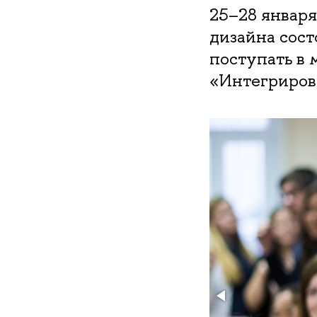
25–28 января
дизайна сос
поступать в 
«Интегриров