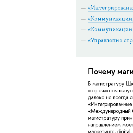
«Интегрирован
«Коммуникации,
«Коммуникации в
«Управление ст
Почему маги
В магистратуру Шк
встречаются выпуск
далеко не всегда 
«Интегрированные 
«Международный би
магистратуру приня
направлением моег
маркетинге, digita