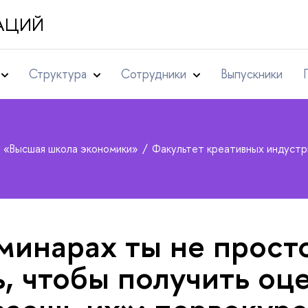
АЦИЙ
Структура
Сотрудники
Выпускники
т «Высшая школа экономики»
Факультет креативных индуст
минарах ты не прост
, чтобы получить оце