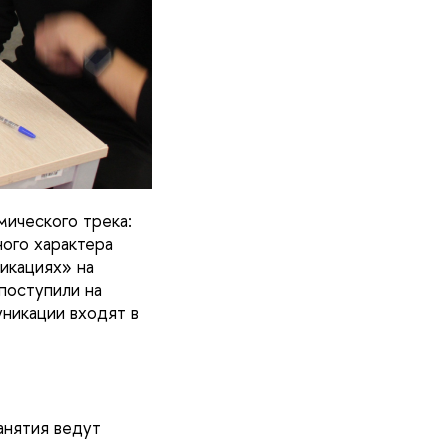
мического трека:
ого характера
икациях» на
поступили на
никации входят в
анятия ведут