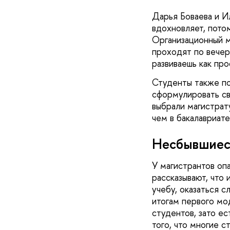
Дарья Боваева и И
вдохновляет, пото
Организационный м
проходят по вечера
развиваешь как про
Студенты также под
сформулировать св
выбрали магистрат
чем в бакалавриате
Несбывшиес
У магистрантов оп
рассказывают, что
учебу, оказаться с
итогам первого мод
студентов, зато е
того, что многие с