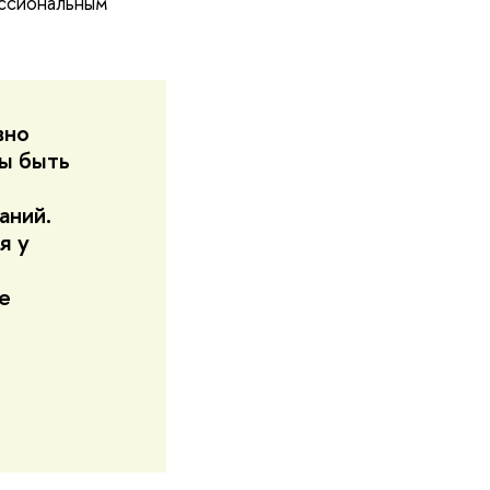
ессиональным
вно
бы быть
аний.
я у
е