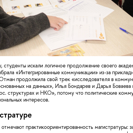
, студенты искали логичное продолжение своего акаде
брала «Интегрированные коммуникации» из-за прикладн
Отман продолжила свой трек «исследователя в коммун
снованных на данных», Илья Бондарев и Дарья Боваева 
ос. структурах и НКО», потому что политические комму
иональных интересов.
истратуре
 отмечают практикоориентированность магистратуры: з