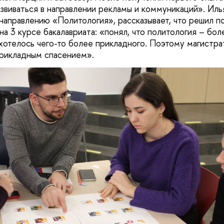
азвиваться в направлении рекламы и коммуникаций». Иль
направлению «Политология», рассказывает, что решил п
на 3 курсе бакалавриата: «понял, что политология – бо
 хотелось чего-то более прикладного. Поэтому магистр
прикладным спасением».