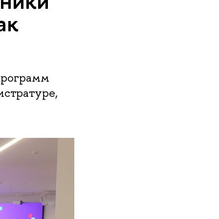
сники
ак
программ
истратуре,