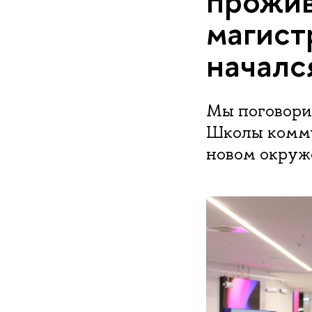
прожив
магист
началс
Мы поговори
Школы комму
новом окруж