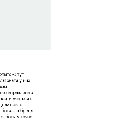
опытом: тут
лавриата у них
ммы
 по направлению
ойти учиться в
делиться с
аботала в бренд-
 работы я точно