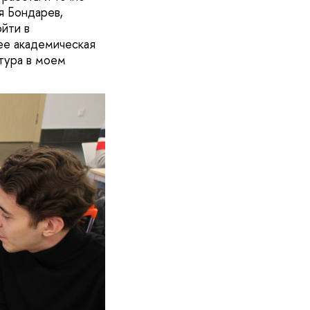
я Бондарев,
ойти в
лее академическая
атура в моем