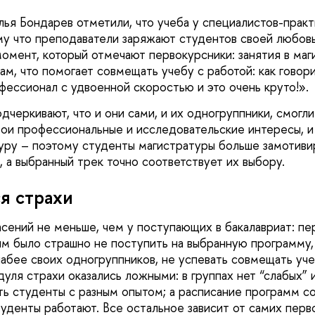
лья Бондарев отметили, что учеба у специалистов-практ
му что преподаватели заряжают студентов своей любов
омент, который отмечают первокурсники: занятия в маг
м, что помогает совмещать учебу с работой: как говори
фессионал с удвоенной скоростью и это очень круто!».
черкивают, что и они сами, и их одногруппники, смогли
ои профессиональные и исследовательские интересы, и 
уру – поэтому студенты магистратуры больше замотивир
, а выбранный трек точно соответствует их выбору.
я страхи
асений не меньше, чем у поступающих в бакалавриат: пе
 им было страшно не поступить на выбранную программу,
лабее своих одногруппников, не успевать совмещать уче
уля страхи оказались ложными: в группах нет “слабых” 
сть студенты с разным опытом; а расписание программ с
туденты работают. Все остальное зависит от самих перв