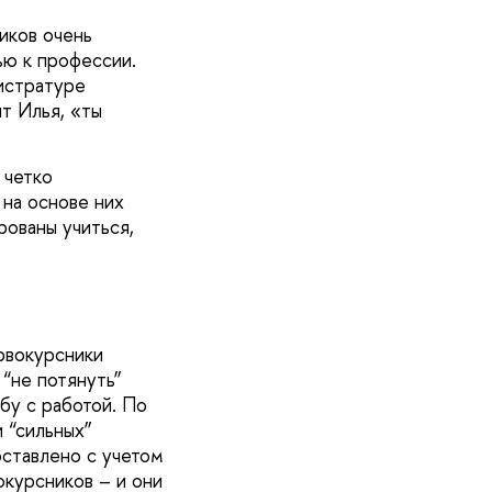
иков очень
ью к профессии.
истратуре
т Илья, «ты
 четко
на основе них
ованы учиться,
рвокурсники
 “не потянуть”
бу с работой. По
и “сильных”
оставлено с учетом
окурсников – и они