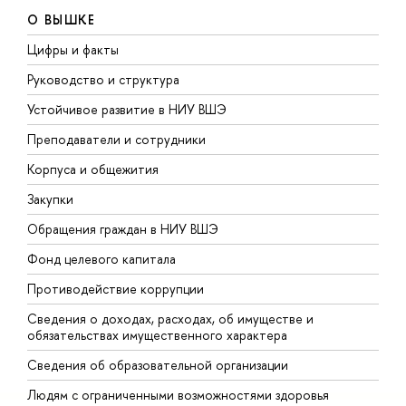
О ВЫШКЕ
Цифры и факты
Л
Руководство и структура
Д
Устойчивое развитие в НИУ ВШЭ
О
Преподаватели и сотрудники
П
Корпуса и общежития
В
Закупки
П
Обращения граждан в НИУ ВШЭ
А
Фонд целевого капитала
Д
Противодействие коррупции
Ц
Сведения о доходах, расходах, об имуществе и
Б
обязательствах имущественного характера
О
Сведения об образовательной организации
О
Людям с ограниченными возможностями здоровья