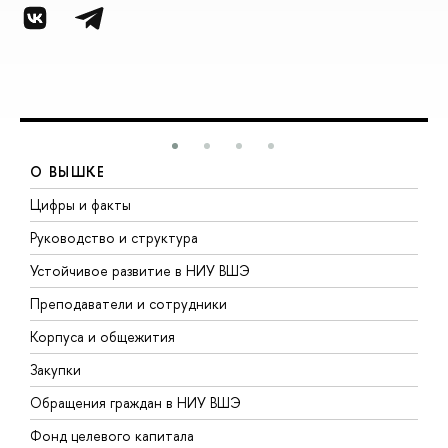
О ВЫШКЕ
Цифры и факты
Л
Руководство и структура
Д
Устойчивое развитие в НИУ ВШЭ
О
Преподаватели и сотрудники
П
Корпуса и общежития
В
Закупки
П
Обращения граждан в НИУ ВШЭ
А
Фонд целевого капитала
Д