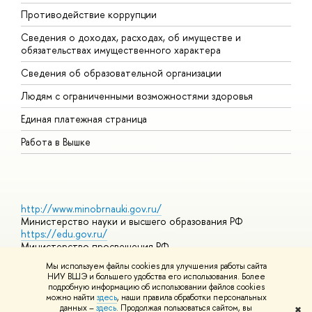
Противодействие коррупции
Ц
Сведения о доходах, расходах, об имуществе и
Б
обязательствах имущественного характера
О
Сведения об образовательной организации
О
Людям с ограниченными возможностями здоровья
Единая платежная страница
Работа в Вышке
http://www.minobrnauki.gov.ru/
Министерство науки и высшего образования РФ
https://edu.gov.ru/
Министерство просвещения РФ
https://elearning.hse.ru/mooc
Мы используем файлы cookies для улучшения работы сайта
Массовые открытые онлайн-курсы
НИУ ВШЭ и большего удобства его использования. Более
подробную информацию об использовании файлов cookies
можно найти
здесь
, наши правила обработки персональных
данных –
здесь
. Продолжая пользоваться сайтом, вы
✖