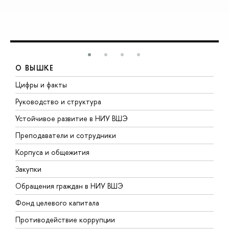
О ВЫШКЕ
Цифры и факты
Л
Руководство и структура
Д
Устойчивое развитие в НИУ ВШЭ
О
Преподаватели и сотрудники
П
Корпуса и общежития
В
Закупки
П
Обращения граждан в НИУ ВШЭ
А
Фонд целевого капитала
Д
Противодействие коррупции
Ц