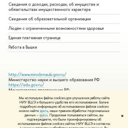
Сведения о доходах, расходах, об имуществе и
Б
обязательствах имущественного характера
О
Сведения об образовательной организации
О
Людям с ограниченными возможностями здоровья
Единая платежная страница
Работа в Вышке
http://www.minobrnauki.gov.ru/
Министерство науки и высшего образования РФ
https://edu.gov.ru/
Министерство просвещения РФ
https://elearning.hse.ru/mooc
Мы используем файлы cookies для улучшения работы сайта
Массовые открытые онлайн-курсы
НИУ ВШЭ и большего удобства его использования. Более
подробную информацию об использовании файлов cookies
можно найти
здесь
, наши правила обработки персональных
данных –
здесь
. Продолжая пользоваться сайтом, вы
✖
© НИУ ВШЭ 1993–2026
Адреса и контакты
Условия
подтверждаете, что были проинформированы об
использования материалов
Политика конфиденциальности
Карта
использовании файлов cookies сайтом НИУ ВШЭ и согласны
сайта