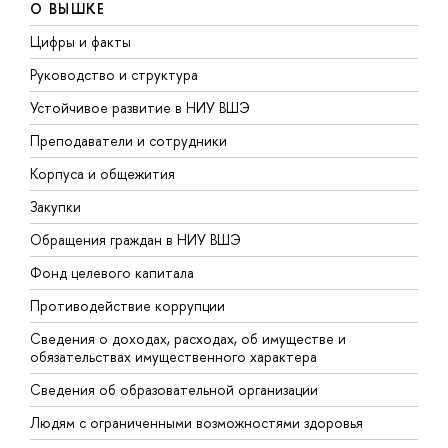
О ВЫШКЕ
Цифры и факты
Л
Руководство и структура
Д
Устойчивое развитие в НИУ ВШЭ
О
Преподаватели и сотрудники
П
Корпуса и общежития
В
Закупки
П
Обращения граждан в НИУ ВШЭ
А
Фонд целевого капитала
Д
Противодействие коррупции
Ц
Сведения о доходах, расходах, об имуществе и
Б
обязательствах имущественного характера
О
Сведения об образовательной организации
О
Людям с ограниченными возможностями здоровья