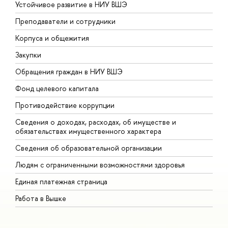
Устойчивое развитие в НИУ ВШЭ
О
Преподаватели и сотрудники
П
Корпуса и общежития
В
Закупки
П
Обращения граждан в НИУ ВШЭ
А
Фонд целевого капитала
Д
Противодействие коррупции
Ц
Сведения о доходах, расходах, об имуществе и
Б
обязательствах имущественного характера
О
Сведения об образовательной организации
О
Людям с ограниченными возможностями здоровья
Единая платежная страница
Работа в Вышке