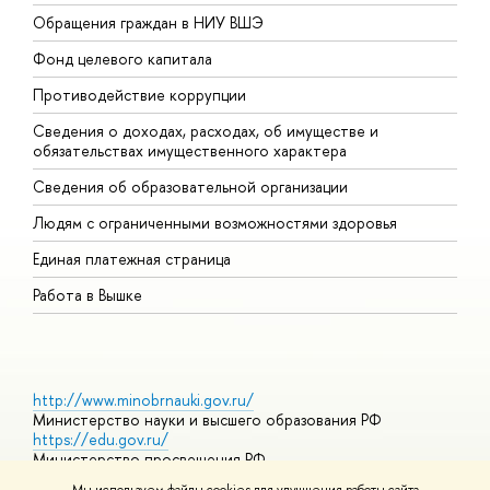
Обращения граждан в НИУ ВШЭ
А
Фонд целевого капитала
Д
Противодействие коррупции
Ц
Сведения о доходах, расходах, об имуществе и
Б
обязательствах имущественного характера
О
Сведения об образовательной организации
О
Людям с ограниченными возможностями здоровья
Единая платежная страница
Работа в Вышке
http://www.minobrnauki.gov.ru/
Министерство науки и высшего образования РФ
https://edu.gov.ru/
Министерство просвещения РФ
https://elearning.hse.ru/mooc