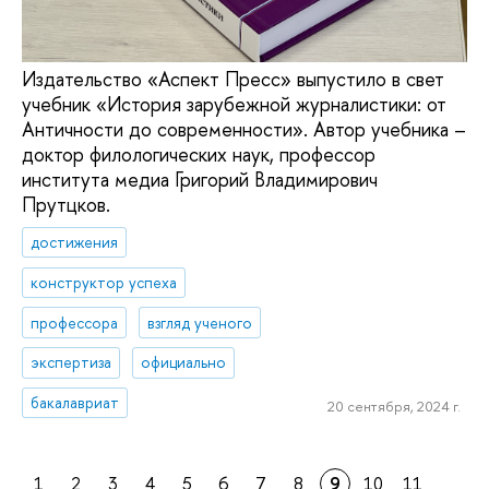
Издательство «Аспект Пресс» выпустило в свет
учебник «История зарубежной журналистики: от
Античности до современности». Автор учебника –
доктор филологических наук, профессор
института медиа Григорий Владимирович
Прутцков.
достижения
конструктор успеха
профессора
взгляд ученого
экспертиза
официально
бакалавриат
20 сентября, 2024 г.
1
2
3
4
5
6
7
8
9
10
11