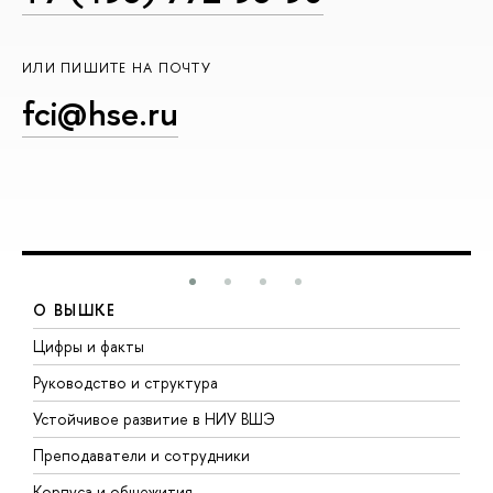
ИЛИ ПИШИТЕ НА ПОЧТУ
fci@hse.ru
О ВЫШКЕ
Цифры и факты
Л
Руководство и структура
Д
Устойчивое развитие в НИУ ВШЭ
О
Преподаватели и сотрудники
П
Корпуса и общежития
В