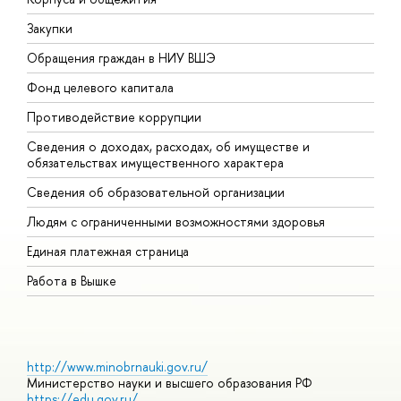
Закупки
П
Обращения граждан в НИУ ВШЭ
А
Фонд целевого капитала
Д
Противодействие коррупции
Ц
Сведения о доходах, расходах, об имуществе и
Б
обязательствах имущественного характера
О
Сведения об образовательной организации
О
Людям с ограниченными возможностями здоровья
Единая платежная страница
Работа в Вышке
http://www.minobrnauki.gov.ru/
Министерство науки и высшего образования РФ
https://edu.gov.ru/