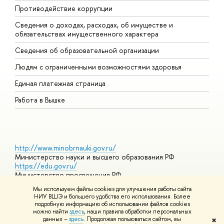
Противодействие коррупции
Ц
Сведения о доходах, расходах, об имуществе и
Б
обязательствах имущественного характера
О
Сведения об образовательной организации
О
Людям с ограниченными возможностями здоровья
Единая платежная страница
Работа в Вышке
http://www.minobrnauki.gov.ru/
Министерство науки и высшего образования РФ
https://edu.gov.ru/
Министерство просвещения РФ
https://elearning.hse.ru/mooc
Мы используем файлы cookies для улучшения работы сайта
Массовые открытые онлайн-курсы
НИУ ВШЭ и большего удобства его использования. Более
подробную информацию об использовании файлов cookies
можно найти
здесь
, наши правила обработки персональных
данных –
здесь
. Продолжая пользоваться сайтом, вы
✖
© НИУ ВШЭ 1993–2026
Адреса и контакты
Условия