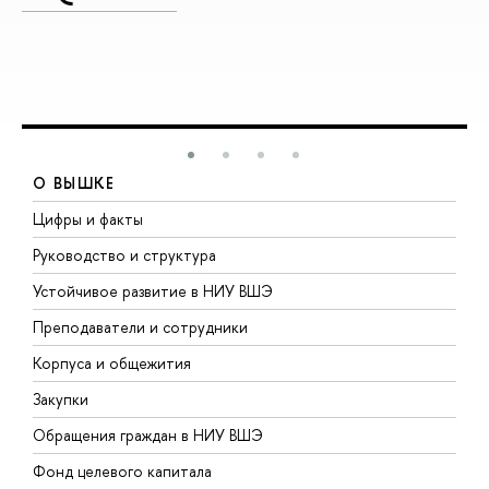
О ВЫШКЕ
Цифры и факты
Л
Руководство и структура
Д
Устойчивое развитие в НИУ ВШЭ
О
Преподаватели и сотрудники
П
Корпуса и общежития
В
Закупки
П
Обращения граждан в НИУ ВШЭ
А
Фонд целевого капитала
Д