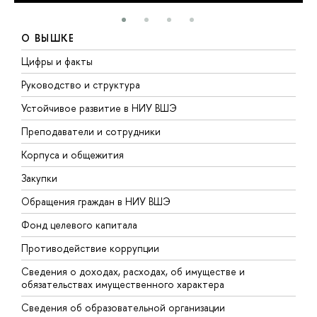
О ВЫШКЕ
Цифры и факты
Л
Руководство и структура
Д
Устойчивое развитие в НИУ ВШЭ
О
Преподаватели и сотрудники
П
Корпуса и общежития
В
Закупки
П
Обращения граждан в НИУ ВШЭ
А
Фонд целевого капитала
Д
Противодействие коррупции
Ц
Сведения о доходах, расходах, об имуществе и
Б
обязательствах имущественного характера
О
Сведения об образовательной организации