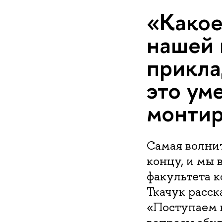
«Какое
нашей 
прикла
это ум
монтир
Самая волни
концу, и мы
факультета 
Ткачук расск
«Поступаем в