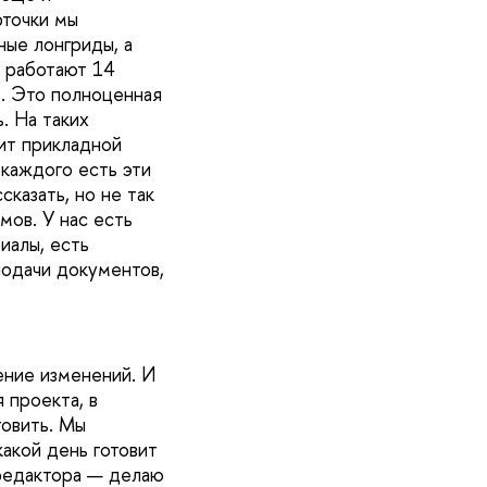
рточки мы
ые лонгриды, а
м работают 14
в. Это полноценная
. На таких
сит прикладной
 каждого есть эти
казать, но не так
мов. У нас есть
иалы, есть
подачи документов,
сение изменений. И
 проекта, в
товить. Мы
какой день готовит
 редактора — делаю