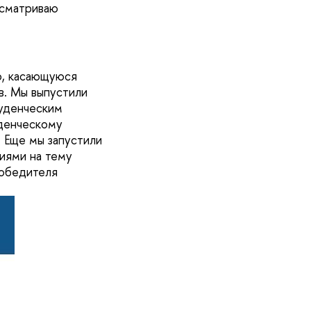
осматриваю
ю, касающуюся
в. Мы выпустили
туденческим
уденческому
. Еще мы запустили
иями на тему
победителя