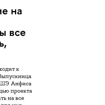
ие на
ы все
ь,
ходит к
 Выпускница
 ВШЭ Анфиса
ощью проекта
ть на все