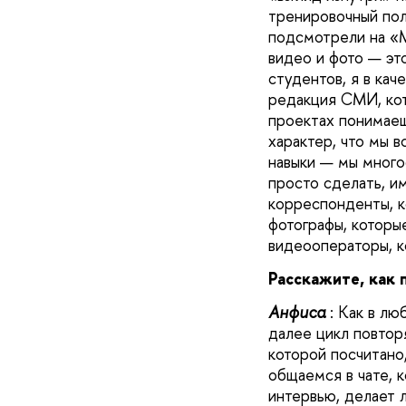
тренировочный пол
подсмотрели на «М
видео и фото — эт
студентов, я в ка
редакция СМИ, кот
проектах понимаеш
характер, что мы в
навыки — мы много
просто сделать, и
корреспонденты, к
фотографы, которы
видеооператоры, к
Расскажите, как 
А
нфиса
: Как в лю
далее цикл повтор
которой посчитано
общаемся в чате, 
интервью, делает 