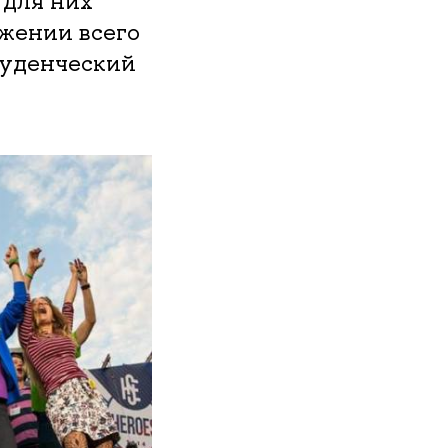
 для них
жении всего
туденческий