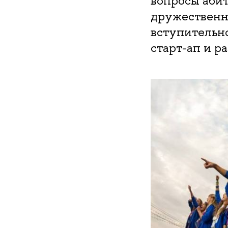
вопросы абит
дружественн
вступительн
старт-ап и ра