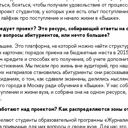
ться, бояться, чтобы получали удовольствие от процесс
проект студентов, у которых уже есть опыт поступления
 лайфхак про поступление и начало жизни в
«Вышке»
.
едует проект? Это ресурс, собирающий ответы на 
 вопросы абитуриентов, или нечто большее?
льшее. Это платформа, на которой можно найти структ
 карточек: порядок приема на бюджетные места в 2015
м кредите и способах его получения, об учете дополнит
стижения. Мы писали про жизнь вне аудиторий, про наш
их материалов становились абитуриенты: они рассказыва
иданиях, о том, как сдавали экзамены, делились мысля
го города в Москву ради обучения в
«Вышке»
. У нас со
плении и жизни вуза, и собрана она на одном ресурсе, 
.
аботают над проектом? Как распределяются зоны о
делают студенты образовательной программы «Журнали
а привычные для них вопросы о своем вузе. Для нас это