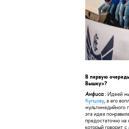
В первую очередь
Вышку»?
А
нфиса
: Идеей м
Купцову
, а его в
мультимедийного п
эта идея понравила
предостаточно на 
который говорит с 