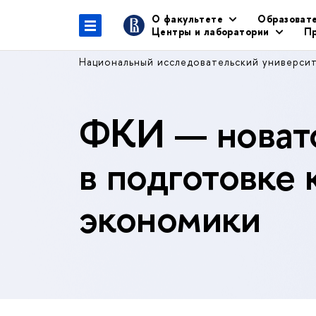
О факультете
Образоват
Центры и лаборатории
Пр
Национальный исследовательский универси
ФКИ — новато
в подготовке 
экономики