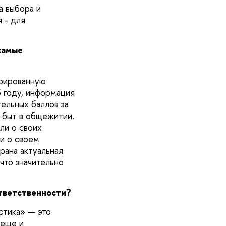
а выбора и
 - для
самые
урированную
 году, информация
ельных баллов за
 быт в общежитии.
ли о своих
ми о своем
брана актуальная
что значительно
тветственности?
стика» — это
 еще и