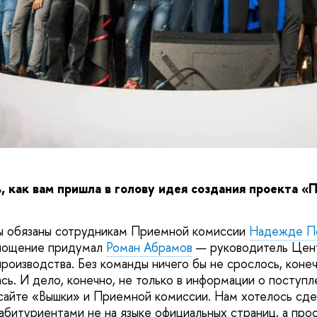
, как вам пришла в голову идея создания проекта «
ы обязаны сотрудникам Приемной комиссии
Надежде П
оплощение придумал
Роман Абрамов
— руководитель Цен
роизводства. Без команды ничего бы не срослось, конеч
сь. И дело, конечно, не только в информации о поступл
сайте
«Вышки»
и Приемной комиссии. Нам хотелось сде
абитуриентами не на языке официальных страниц, а прос