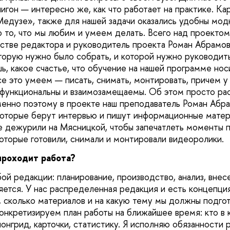
игон — интересно же, как что работает на практике. Ка
едузе», также для нашей задачи оказались удобны модн
о то, что мы любим и умеем делать. Всего над проекто
честве редактора и руководитель проекта Роман Абрамо
орую нужно было собрать, и которой нужно руководить
ь, какое счастье, что обучение на нашей программе но
се это умеем — писать, снимать, монтировать, причем у
функциональны и взаимозамещаемы. Об этом просто расс
менно поэтому в проекте наш преподаватель Роман Абра
оторые берут интервью и пишут информационные матер
е дежурили на Мясницкой, чтобы запечатлеть моменты 
оторые готовили, снимали и монтировали видеоролики.
проходит работа?
бой редакции: планирование, производство, анализ, вне
яется. У нас распределенная редакция и есть концепция
, сколько материалов и на какую тему мы должны подго
конкретизируем план работы на ближайшее время: кто в 
лонгрид, карточки, статистику. Я исполняю обязанности