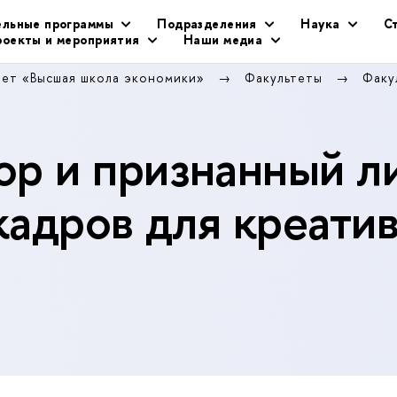
ельные программы
Подразделения
Наука
С
оекты и мероприятия
Наши медиа
тет «Высшая школа экономики»
Факультеты
Факу
р и признанный л
кадров для креати