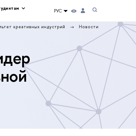
тудентам
РУС
льтет креативных индустрий
Новости
идер
вной