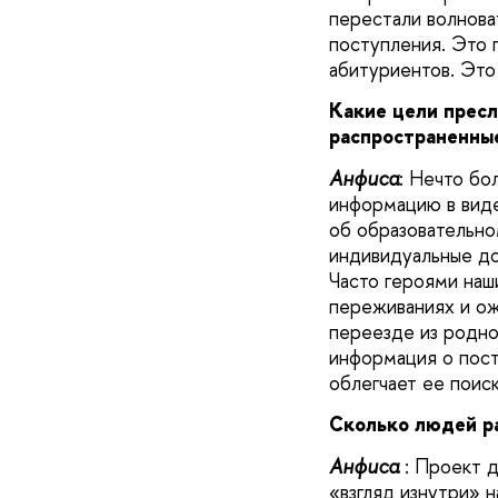
перестали волнова
поступления. Это 
абитуриентов. Это
Какие цели пресл
распространенные
А
нфиса
: Нечто бо
информацию в виде
об образовательно
индивидуальные до
Часто героями наш
переживаниях и ож
переезде из родно
информация о посту
облегчает ее поиск
Сколько людей р
А
нфиса
: Проект 
«взгляд изнутри» н