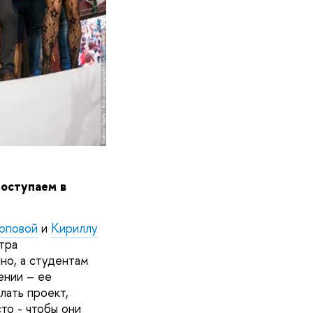
Поступаем в
оповой
и
Кириллу
тра
но, а студентам
ении – ее
лать проект,
то - чтобы они