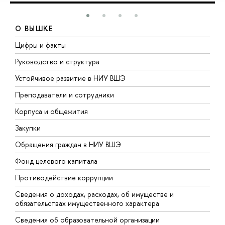
О ВЫШКЕ
Цифры и факты
Л
Руководство и структура
Д
Устойчивое развитие в НИУ ВШЭ
О
Преподаватели и сотрудники
П
Корпуса и общежития
В
Закупки
П
Обращения граждан в НИУ ВШЭ
А
Фонд целевого капитала
Д
Противодействие коррупции
Ц
Сведения о доходах, расходах, об имуществе и
Б
обязательствах имущественного характера
О
Сведения об образовательной организации