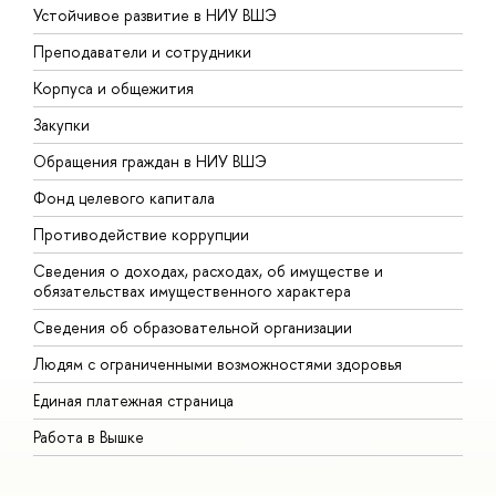
Устойчивое развитие в НИУ ВШЭ
О
Преподаватели и сотрудники
П
Корпуса и общежития
В
Закупки
П
Обращения граждан в НИУ ВШЭ
А
Фонд целевого капитала
Д
Противодействие коррупции
Ц
Сведения о доходах, расходах, об имуществе и
Б
обязательствах имущественного характера
О
Сведения об образовательной организации
О
Людям с ограниченными возможностями здоровья
Единая платежная страница
Работа в Вышке