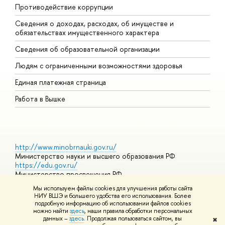
Противодействие коррупции
Ц
Сведения о доходах, расходах, об имуществе и
Б
обязательствах имущественного характера
О
Сведения об образовательной организации
О
Людям с ограниченными возможностями здоровья
Единая платежная страница
Работа в Вышке
http://www.minobrnauki.gov.ru/
Министерство науки и высшего образования РФ
https://edu.gov.ru/
Министерство просвещения РФ
https://elearning.hse.ru/mooc
Мы используем файлы cookies для улучшения работы сайта
Массовые открытые онлайн-курсы
НИУ ВШЭ и большего удобства его использования. Более
подробную информацию об использовании файлов cookies
можно найти
здесь
, наши правила обработки персональных
данных –
здесь
. Продолжая пользоваться сайтом, вы
✖
© НИУ ВШЭ 1993–2026
Адреса и контакты
Условия