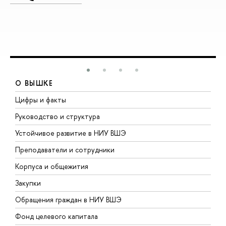
О ВЫШКЕ
Цифры и факты
Л
Руководство и структура
Д
Устойчивое развитие в НИУ ВШЭ
О
Преподаватели и сотрудники
П
Корпуса и общежития
В
Закупки
П
Обращения граждан в НИУ ВШЭ
А
Фонд целевого капитала
Д