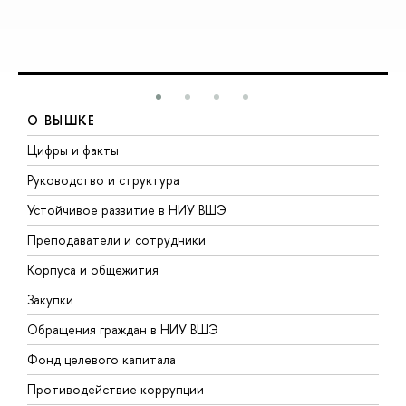
О ВЫШКЕ
Цифры и факты
Л
Руководство и структура
Д
Устойчивое развитие в НИУ ВШЭ
О
Преподаватели и сотрудники
П
Корпуса и общежития
В
Закупки
П
Обращения граждан в НИУ ВШЭ
А
Фонд целевого капитала
Д
Противодействие коррупции
Ц