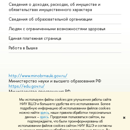
Сведения о доходах, расходах, об имуществе и
Б
обязательствах имущественного характера
О
Сведения об образовательной организации
О
Людям с ограниченными возможностями здоровья
Единая платежная страница
Работа в Вышке
http://www.minobrnauki.gov.ru/
Министерство науки и высшего образования РФ
https://edu.gov.ru/
Министерство просвещения РФ
https://elearning.hse.ru/mooc
Мы используем файлы cookies для улучшения работы сайта
Массовые открытые онлайн-курсы
НИУ ВШЭ и большего удобства его использования. Более
подробную информацию об использовании файлов cookies
можно найти
здесь
, наши правила обработки персональных
данных –
здесь
. Продолжая пользоваться сайтом, вы
✖
© НИУ ВШЭ 1993–2026
Адреса и контакты
Условия
подтверждаете, что были проинформированы об
использования материалов
Политика конфиденциальности
Карта
использовании файлов cookies сайтом НИУ ВШЭ и согласны
сайта