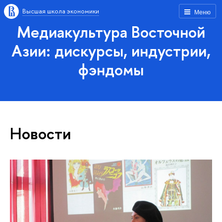
Высшая школа экономики
Меню
Медиакультура Восточной
Азии: дискурсы, индустрии,
фэндомы
Новости