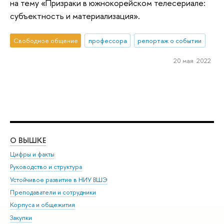
на тему «Призраки в южнокорейском телесериале:
субъектность и материализация».
Свободное общение
профессора
репортаж о событии
20 мая 2022
О ВЫШКЕ
ОБ
Цифры и факты
Ли
Руководство и структура
Дов
Устойчивое развитие в НИУ ВШЭ
Ол
Преподаватели и сотрудники
При
Корпуса и общежития
Вы
Закупки
При