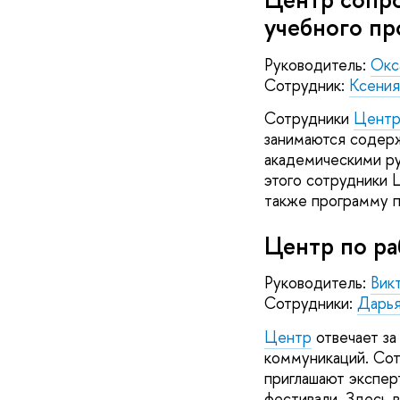
учебного пр
Руководитель:
Окс
Сотрудник:
Ксени
Сотрудники
Центр
занимаются содерж
академическими ру
этого сотрудники 
также программу 
Центр по р
Руководитель:
Вик
Сотрудники:
Дарья
Центр
отвечает за
коммуникаций. Сот
приглашают экспер
фестивали. Здесь 