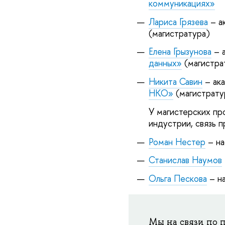
коммуникациях»
Лариса Грязева
– а
(магистратура)
Елена Грызунова
– 
данных»
(магистра
Никита Савин
– ак
НКО»
(магистрат
У магистерских пр
индустрии, связь 
Роман Нестер
– на
Станислав Наумов
Ольга Пескова
– н
Мы на связи по 