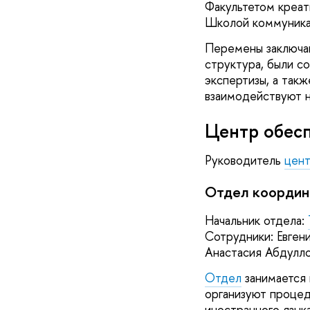
Факультетом креат
Школой коммуника
Перемены заключаю
структура, были с
экспертизы, а так
взаимодействуют 
Центр обесп
Руководитель
цен
Отдел координ
Начальник отдела:
Сотрудники: Евгени
Анастасия Абдулл
Отдел
занимается 
организуют процед
иностранного язык