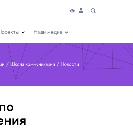
Проекты
Наши медиа
рий
Школа коммуникаций
Новости
по
ения