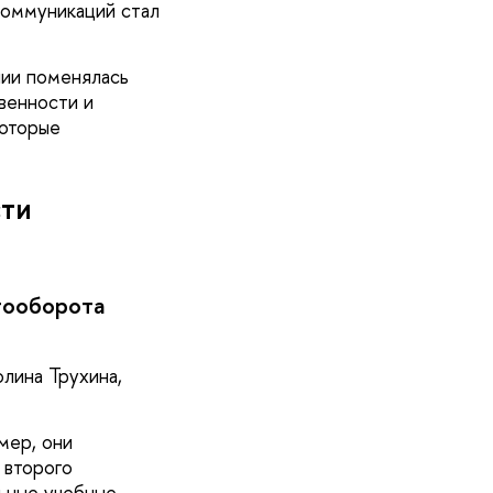
коммуникаций стал
нии поменялась
венности и
которые
сти
тооборота
олина Трухина,
мер, они
 второго
льные учебные