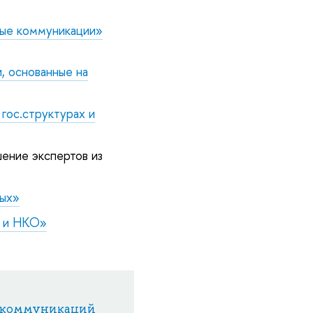
ые коммуникации»
, основанные на
гос.структурах и
шение экспертов из
ных»
х и НКО»
 коммуникаций