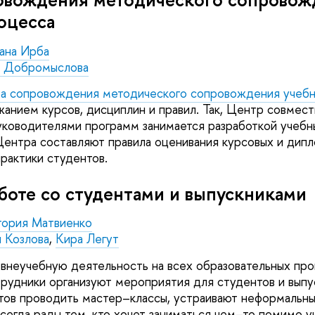
оцесса
ана Ирба
я Добромыслова
а сопровождения методического сопровождения учебн
анием курсов, дисциплин и правил. Так, Центр совмест
ководителями программ занимается разработкой учебн
Центра составляют правила оценивания курсовых и дипл
практики студентов.
аботе со студентами и выпускника
тория Матвиенко
 Козлова
,
Кира Легут
 внеучебную деятельность на всех образовательных п
рудники организуют мероприятия для студентов и выпу
тов проводить мастер–классы, устраивают неформальны
всегда рады тем, кто хочет заниматься чем–то помимо у