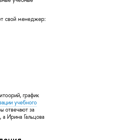
ет свой менеджер:
итоорий, график
зации учебного
ы отвечают за
 а Ирина Гальцова
дения