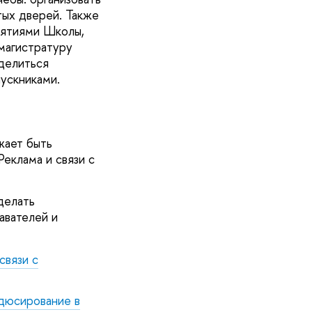
тых дверей. Также
иятиями Школы,
 магистратуру
делиться
пускниками.
жает быть
еклама и связи с
делать
авателей и
связи с
дюсирование в