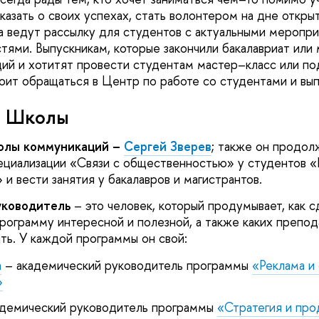
казать о своих успехах, стать волонтером на дне откры
 ведут рассылку для студентов с актуальными меропр
стями. Выпускникам, которые закончили бакалавриат или
й и хотитят провести студентам мастер–класс или по
тоит обращаться в Центр по работе со студентами и вы
о Школы
олы коммуникаций –
Сергей Зверев
; также он продол
циализации «Связи с общественностью» у студентов «Р
и вести занятия у бакалавров и магистрантов.
уководитель
– это человек, который продумывает, как с
рограмму интересной и полезной, а также каких препод
ить. У каждой программы он свой:
а
– академический руководитель программы
«Реклама и 
»
демический руководитель программы
«Стратегия и про