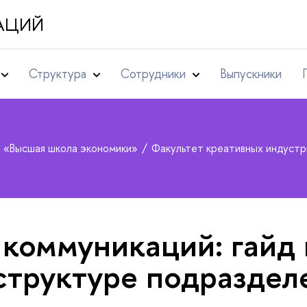
АЦИЙ
Структура
Сотрудники
Выпускники
т «Высшая школа экономики»
Факультет креативных индуст
коммуникаций: гайд 
структуре подраздел