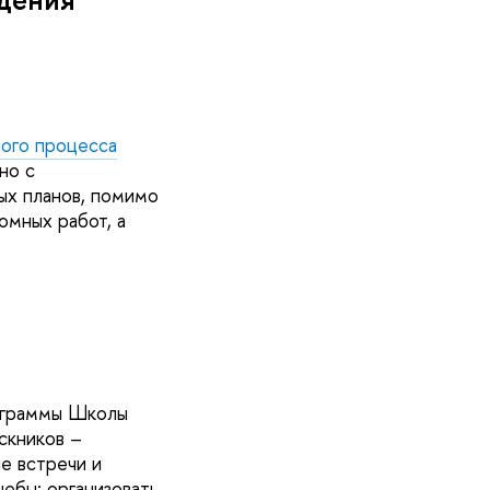
ого процесса
но с
ых планов, помимо
омных работ, а
ми
рограммы Школы
скников –
е встречи и
чебы: организовать