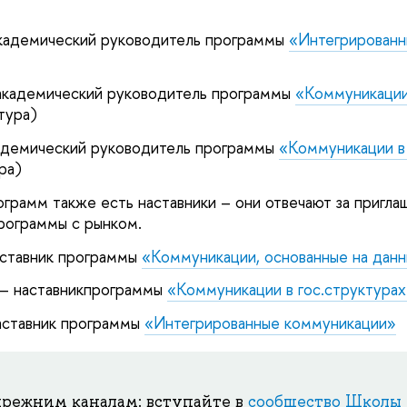
кадемический руководитель программы
«Интегрированн
академический руководитель программы
«Коммуникации
тура)
адемический руководитель программы
«Коммуникации в 
ура)
ограмм также есть наставники – они отвечают за пригла
программы с рынком.
ставник программы
«Коммуникации, основанные на дан
– наставникпрограммы
«Коммуникации в гос.структура
аставник программы
«Интегрированные коммуникации»
прежним каналам: вступайте в
сообщество Школы