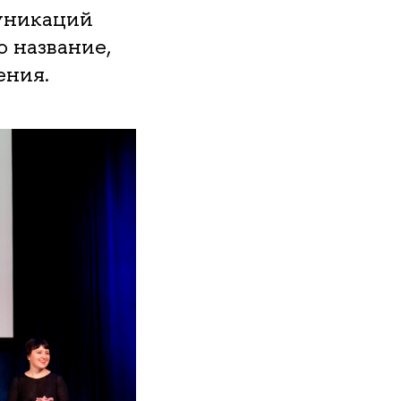
уникаций
 название,
ения.