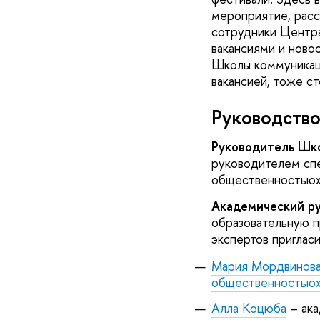
мероприятие, расс
сотрудники Центра
вакансиями и ново
Школы коммуникаци
вакансией, тоже с
Руководств
Руководитель Шк
руководителем спе
общественностью» 
Академический р
образовательную п
экспертов приглас
Мария Мордвинов
общественностью
Алла Коцюба
– ака