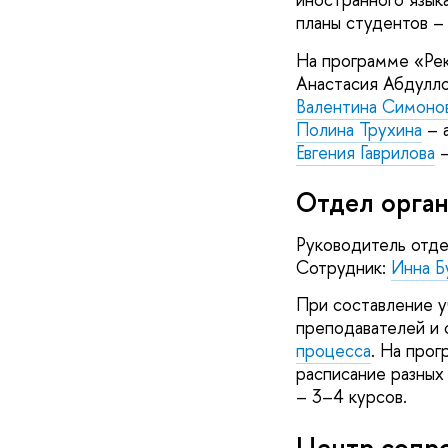
планы студентов –
На программе «Рек
Анастасия Абдулло
Валентина Симоно
Полина Трухина
– 
Евгения Гаврилова
–
Отдел орган
Руководитель отде
Сотрудник:
Инна Б
При составление у
преподавателей и 
процесса
. На про
расписание разных 
– 3–4 курсов.
Центр сопр