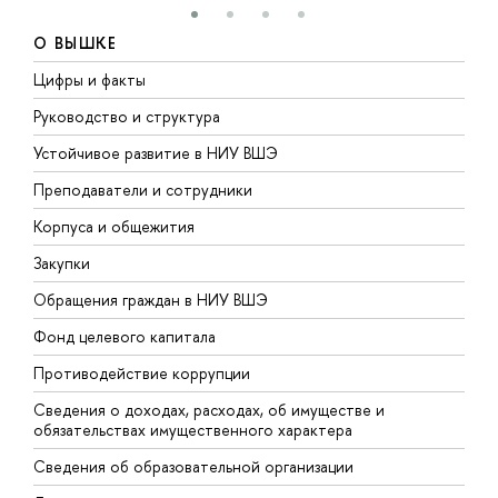
О ВЫШКЕ
Цифры и факты
Л
Руководство и структура
Д
Устойчивое развитие в НИУ ВШЭ
О
Преподаватели и сотрудники
П
Корпуса и общежития
В
Закупки
П
Обращения граждан в НИУ ВШЭ
А
Фонд целевого капитала
Д
Противодействие коррупции
Ц
Сведения о доходах, расходах, об имуществе и
Б
обязательствах имущественного характера
О
Сведения об образовательной организации
О