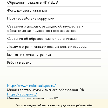
Обращения граждан в НИУ ВШЭ
А
Фонд целевого капитала
Д
Противодействие коррупции
Ц
Сведения о доходах, расходах, об имуществе и
Б
обязательствах имущественного характера
О
Сведения об образовательной организации
О
Людям с ограниченными возможностями здоровья
Единая платежная страница
Работа в Вышке
http://www.minobrnauki.gov.ru/
Министерство науки и высшего образования РФ
https://edu.gov.ru/
Министерство просвещения РФ
https://elearning.hse.ru/mooc
Мы используем файлы cookies для улучшения работы сайта
Массовые открытые онлайн-курсы