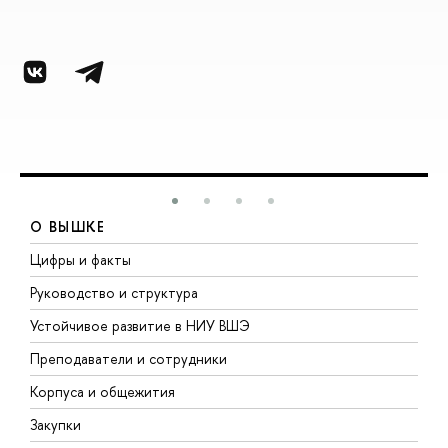
О ВЫШКЕ
Цифры и факты
Л
Руководство и структура
Д
Устойчивое развитие в НИУ ВШЭ
О
Преподаватели и сотрудники
П
Корпуса и общежития
В
Закупки
П