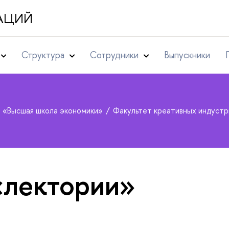
АЦИЙ
Структура
Сотрудники
Выпускники
т «Высшая школа экономики»
Факультет креативных индуст
«лектории»