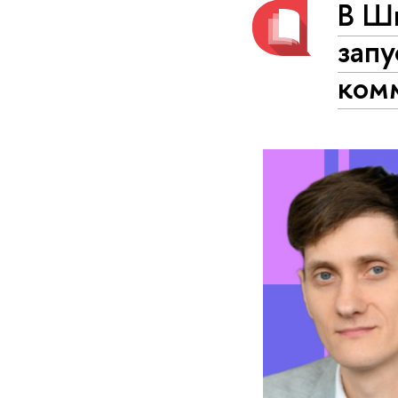
В Ш
запу
ком