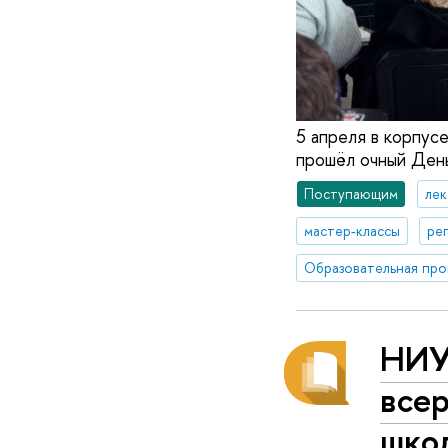
5 апреля в корпу
прошёл очный Ден
Поступающим
ле
мастер-классы
ре
НИУ
все
шко