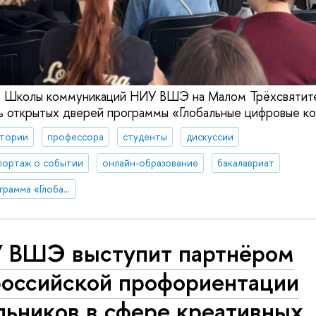
се Школы коммуникаций НИУ ВШЭ на Малом Трёхсвятит
ь открытых дверей программы «Глобальные цифровые к
ктории
профессора
студенты
дискуссии
портаж о событии
онлайн-образование
бакалавриат
Образовательная программа «Глобальные цифровые коммуникации»
 ВШЭ выступит партнёром
российской профориентации
льников в сфере креативных