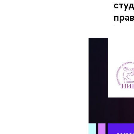
студ
пра