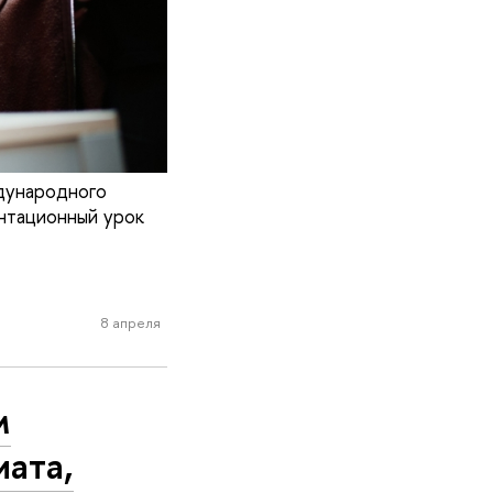
дународного
нтационный урок
8 апреля
м
ата,