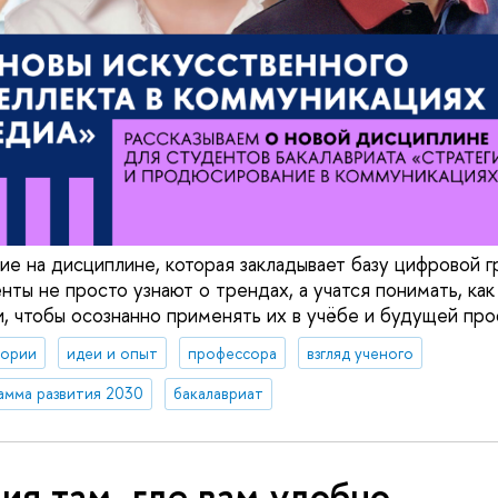
ие на дисциплине, которая закладывает базу цифровой г
нты не просто узнают о трендах, а учатся понимать, ка
и, чтобы осознанно применять их в учёбе и будущей про
тории
идеи и опыт
профессора
взгляд ученого
амма развития 2030
бакалавриат
ия там, где вам удобно