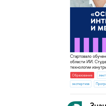
Стартовало обучен
области ИИ. Студе
технологии изнутр
Образование
лек
экспертиза
Прогр
Знан