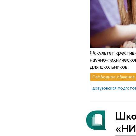
Факультет креат
научно-техническо
для школьников.
Свободное общение
довузовская подгото
Шко
«НИ