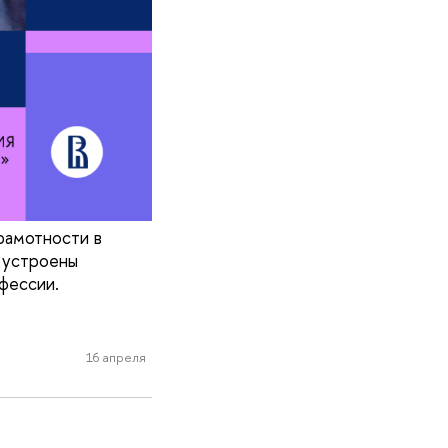
рамотности в
к устроены
фессии.
16 апреля