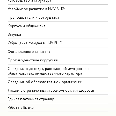
Руководство и структура
Д
Устойчивое развитие в НИУ ВШЭ
О
Преподаватели и сотрудники
П
Корпуса и общежития
В
Закупки
П
Обращения граждан в НИУ ВШЭ
А
Фонд целевого капитала
Д
Противодействие коррупции
Ц
Сведения о доходах, расходах, об имуществе и
Б
обязательствах имущественного характера
О
Сведения об образовательной организации
О
Людям с ограниченными возможностями здоровья
Единая платежная страница
Работа в Вышке