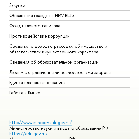
Закупки
П
Обращения граждан в НИУ ВШЭ
А
Фонд целевого капитала
Д
Противодействие коррупции
Ц
Сведения о доходах, расходах, об имуществе и
Б
обязательствах имущественного характера
О
Сведения об образовательной организации
О
Людям с ограниченными возможностями здоровья
Единая платежная страница
Работа в Вышке
http://www.minobrnauki.gov.ru/
Министерство науки и высшего образования РФ
https://edu.gov.ru/