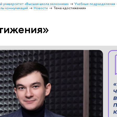
й университет «Высшая школа экономики»
Учебные подразделения
олы коммуникаций
Новости
Тема «достижения»
стижения»