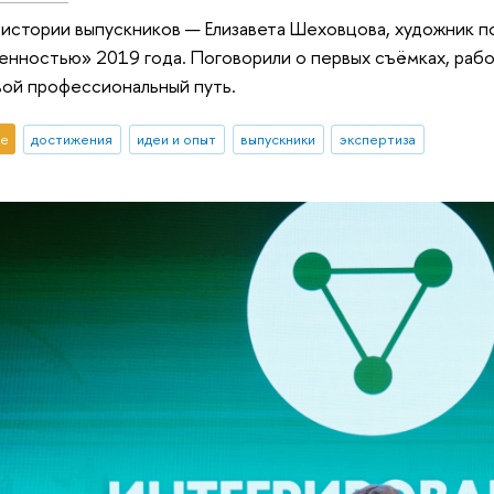
 истории выпускников — Елизавета Шеховцова, художник п
енностью» 2019 года. Поговорили о первых съёмках, работе
вой профессиональный путь.
е
достижения
идеи и опыт
выпускники
экспертиза