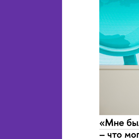
«Мне был
– что мо