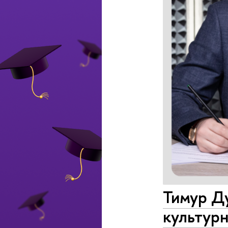
Тимур Ду
культур