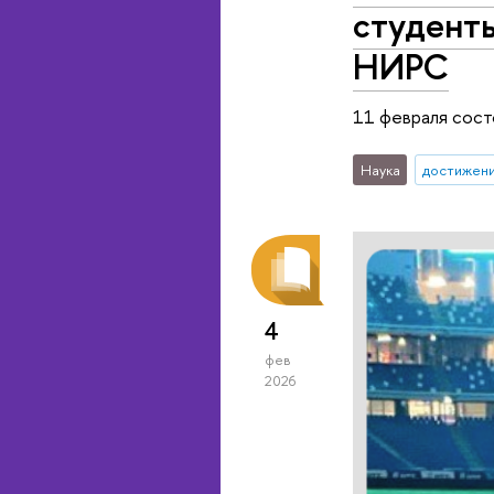
студент
НИРС
11 февраля сос
Наука
достижен
4
фев
2026