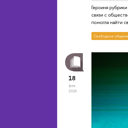
Героиня рубрики
связи с обществ
помогла найти с
Свободное общени
18
фев
2026