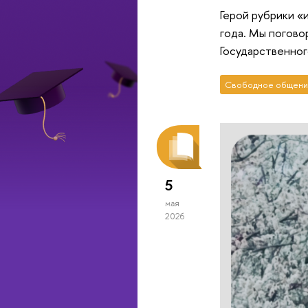
Герой рубрики «
года. Мы погово
Государственног
Свободное общени
5
мая
2026