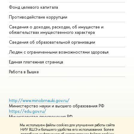
Фонд целевого капитала
Д
Противодействие коррупции
Ц
Сведения о доходах, расходах, об имуществе и
Б
обязательствах имущественного характера
О
Сведения об образовательной организации
О
Людям с ограниченными возможностями здоровья
Единая платежная страница
Работа в Вышке
http://www.minobrnauki.gov.ru/
Министерство науки и высшего образования РФ
https://edu.gov.ru/
Министерство просвещения РФ
https://elearning.hse.ru/mooc
Мы используем файлы cookies для улучшения работы сайта
Массовые открытые онлайн-курсы
НИУ ВШЭ и большего удобства его использования. Более