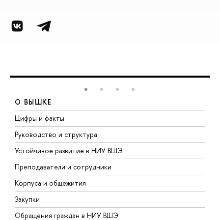
О ВЫШКЕ
Цифры и факты
Л
Руководство и структура
Д
Устойчивое развитие в НИУ ВШЭ
О
Преподаватели и сотрудники
П
Корпуса и общежития
В
Закупки
П
Обращения граждан в НИУ ВШЭ
А