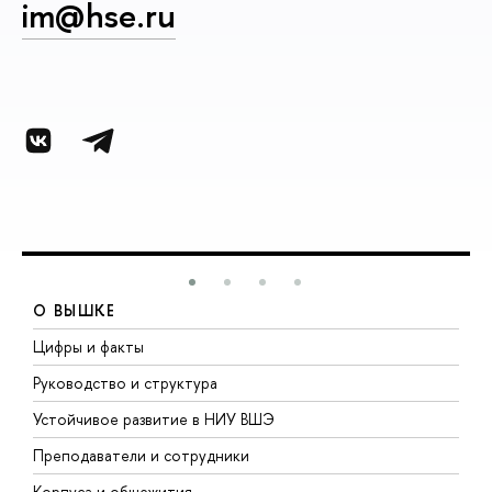
im@hse.ru
О ВЫШКЕ
Цифры и факты
Л
Руководство и структура
Д
Устойчивое развитие в НИУ ВШЭ
О
Преподаватели и сотрудники
П
Корпуса и общежития
В