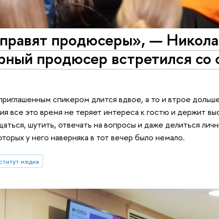
правят продюсеры», — Никола
рный продюсер встретился со 
 приглашенным спикером длится вдвое, а то и втрое дольше
ия все это время не теряет интереса к гостю и держит выс
щаться, шутить, отвечать на вопросы и даже делиться ли
оторых у него наверняка в тот вечер было немало.
ститут медиа