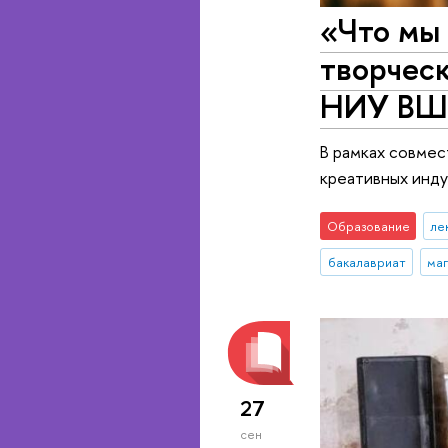
«Что мы
творческ
НИУ В
В рамках совмес
креативных инду
Образование
ле
бакалавриат
ма
27
сен