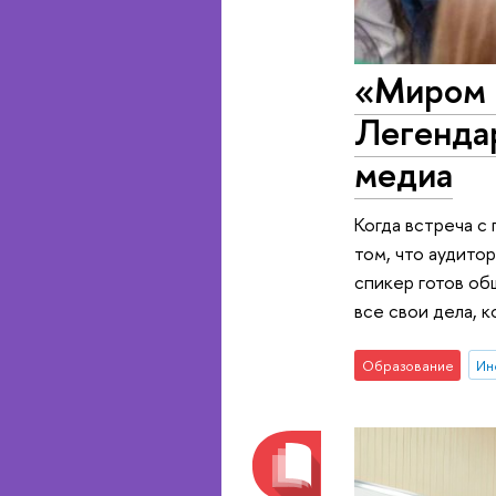
«Миром 
Легенда
медиа
Когда встреча с
том, что аудитор
спикер готов об
все свои дела, к
Образование
Ин