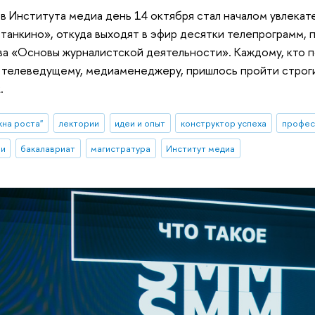
в Института медиа день 14 октября стал началом увлекате
анкино», откуда выходят в эфир десятки телепрограмм, 
а «Основы журналистской деятельности». Каждому, кто п
телеведущему, медиаменеджеру, пришлось пройти строги
.
кна роста"
лектории
идеи и опыт
конструктор успеха
профес
ии
бакалавриат
магистратура
Институт медиа