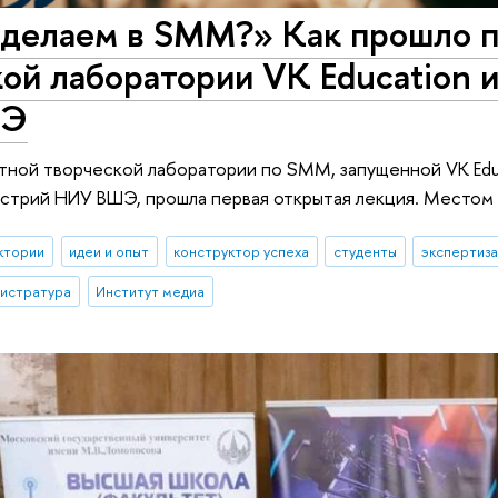
 делаем в SMM?» Как прошло п
ой лаборатории VK Education 
ШЭ
тной творческой лаборатории по SMM, запущенной VK Edu
стрий НИУ ВШЭ, прошла первая открытая лекция. Местом 
ктории
идеи и опыт
конструктор успеха
студенты
экспертиза
гистратура
Институт медиа