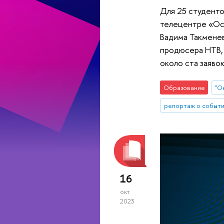
Для 25 студенто
телецентре «Ост
Вадима Такменев
продюсера НТВ, 
около ста заявок
Образование
"О
репортаж о событ
16
окт
2023