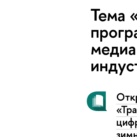
Тема 
прогр
медиа
индус
Отк
«Тр
циф
зим