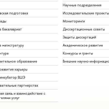
Научные подразделения
вская подготовка
Исследовательские проекты
иады
Мониторинги
в бакалавриат
Диссертационные советы
Защиты диссертаций
в магистратуру
Академическое развитие
нтура
Конкурсы и гранты
ительное образование
Внешние научно-информаци
развития карьеры
-инкубатор ВШЭ
вательные партнерства
ая связь и взаимодействие с
телями услуг