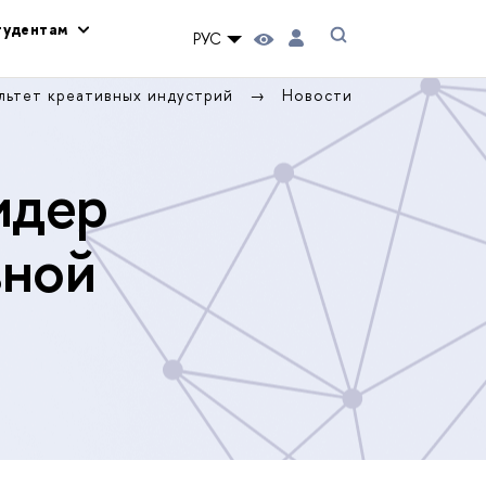
тудентам
РУС
льтет креативных индустрий
Новости
идер
вной