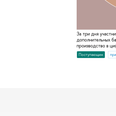
За три дня участн
дополнительных ба
производство в ци
Поступающим
при