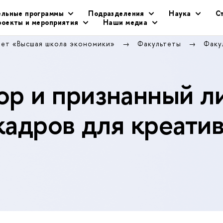
ельные программы
Подразделения
Наука
С
оекты и мероприятия
Наши медиа
тет «Высшая школа экономики»
Факультеты
Факу
р и признанный л
кадров для креати