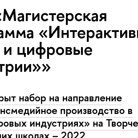
«Магистерская
амма «Интеракти
 и цифровые
трии»»
рыт набор на направление
ансмедийное производство в
ровых индустриях» на Творч
них школах – 2022