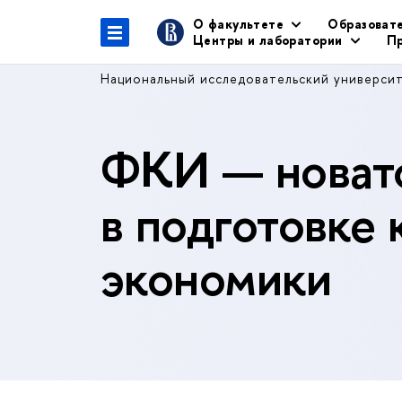
О факультете
Образоват
Центры и лаборатории
Пр
Национальный исследовательский универси
ФКИ — новато
в подготовке 
экономики