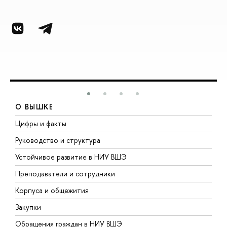
О ВЫШКЕ
Цифры и факты
Л
Руководство и структура
Д
Устойчивое развитие в НИУ ВШЭ
О
Преподаватели и сотрудники
П
Корпуса и общежития
В
Закупки
П
Обращения граждан в НИУ ВШЭ
А