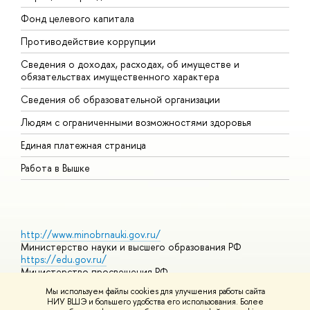
Фонд целевого капитала
Д
Противодействие коррупции
Ц
Сведения о доходах, расходах, об имуществе и
Б
обязательствах имущественного характера
О
Сведения об образовательной организации
О
Людям с ограниченными возможностями здоровья
Единая платежная страница
Работа в Вышке
http://www.minobrnauki.gov.ru/
Министерство науки и высшего образования РФ
https://edu.gov.ru/
Министерство просвещения РФ
https://elearning.hse.ru/mooc
Мы используем файлы cookies для улучшения работы сайта
Массовые открытые онлайн-курсы
НИУ ВШЭ и большего удобства его использования. Более