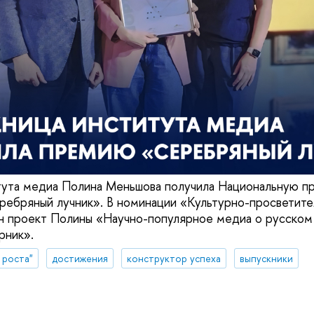
тута медиа Полина Меньшова получила Национальную п
ебряный лучник». В номинации «Культурно-просветите
н проект Полины «Научно-популярное медиа о русском 
рник».
 роста"
достижения
конструктор успеха
выпускники