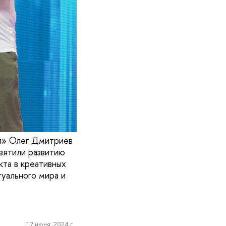
я» Олег Дмитриев
вятили развитию
кта в креативных
туального мира и
17 июня, 2024 г.