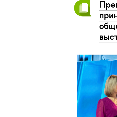
Пре
прин
общ
выс