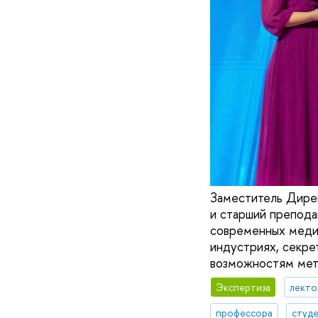
Заместитель Дире
и старший препода
современных медиа
индустриях, секре
возможностям мет
Экспертиза
лекто
профессора
студ