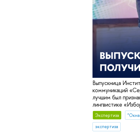
Выпускница Инсти
коммуникаций «Сер
лучшим был призна
лингвистике «Избо
Экспертиза
"Окна
экспертиза