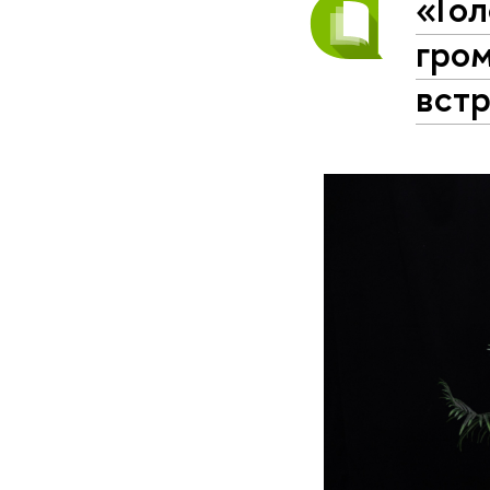
«Гол
гром
встр