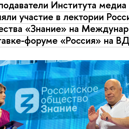
подаватели Института медиа
яли участие в лектории Росс
ества «Знание» на Междуна
тавке-форуме «Россия» на В