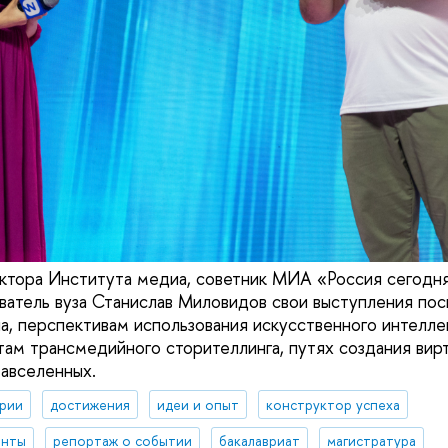
ктора Института медиа, советник МИА «Россия сегодн
ватель вуза Станислав Миловидов свои выступления пос
, перспективам использования искусственного интелле
там трансмедийного сторителлинга, путях создания вир
авселенных.
рии
достижения
идеи и опыт
конструктор успеха
енты
репортаж о событии
бакалавриат
магистратура