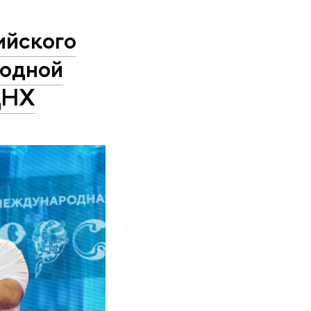
ийского
родной
ДНХ