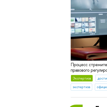
Процесс стремите
правового регулир
Экспертиза
дости
экспертиза
офици