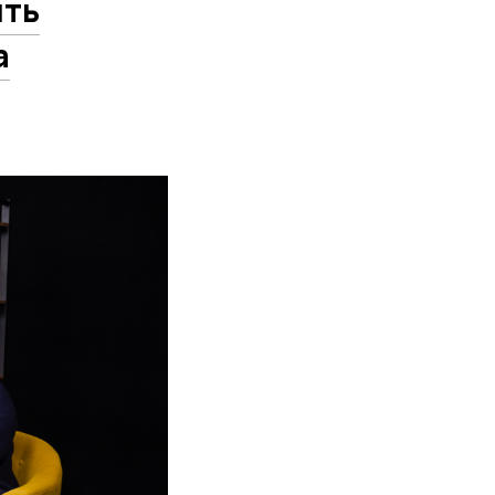
ыть
а