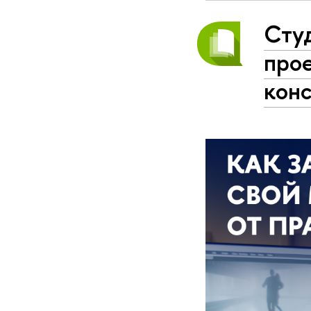
Сту
про
кон