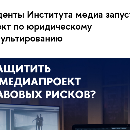
денты Института медиа запус
ект по юридическому
сультированию