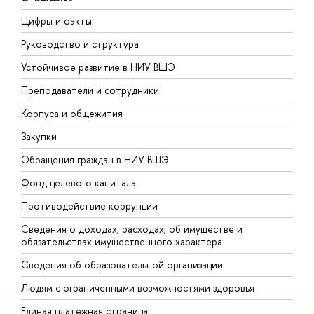
Цифры и факты
Л
Руководство и структура
Д
Устойчивое развитие в НИУ ВШЭ
О
Преподаватели и сотрудники
П
Корпуса и общежития
В
Закупки
П
Обращения граждан в НИУ ВШЭ
А
Фонд целевого капитала
Д
Противодействие коррупции
Ц
Сведения о доходах, расходах, об имуществе и
Б
обязательствах имущественного характера
О
Сведения об образовательной организации
О
Людям с ограниченными возможностями здоровья
Единая платежная страница