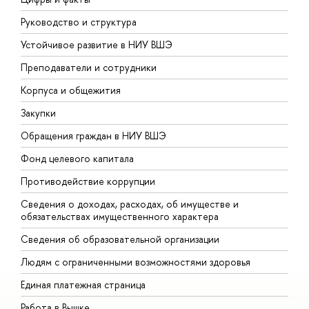
Руководство и структура
Д
Устойчивое развитие в НИУ ВШЭ
О
Преподаватели и сотрудники
П
Корпуса и общежития
В
Закупки
П
Обращения граждан в НИУ ВШЭ
А
Фонд целевого капитала
Д
Противодействие коррупции
Ц
Сведения о доходах, расходах, об имуществе и
Б
обязательствах имущественного характера
О
Сведения об образовательной организации
О
Людям с ограниченными возможностями здоровья
Единая платежная страница
Работа в Вышке