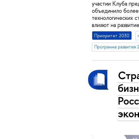
участии Клуба пр
объединило более 
технологических ст
влияют на развитие
Приоритет 2030
Программа развития 
Стра
бизн
Росс
эко