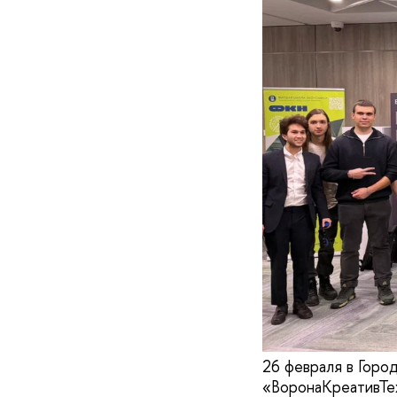
26 февраля в Горо
«ВоронаКреативТех