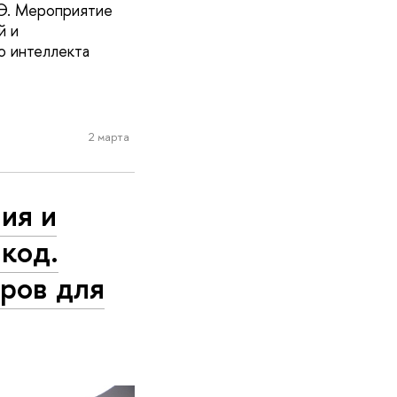
Э. Мероприятие
й и
о интеллекта
2 марта
ия и
код.
дров для