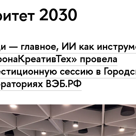
итет 2030
 — главное, ИИ как инструм
ронаКреативТех» провела
естиционную сессию в Городс
ораториях ВЭБ.РФ