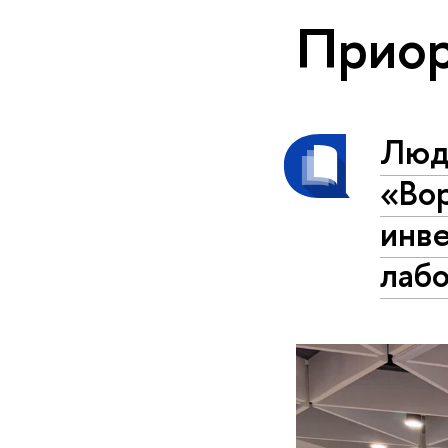
Приор
Люди
«Во
инв
лаб