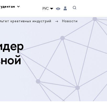
тудентам
РУС
льтет креативных индустрий
Новости
идер
вной