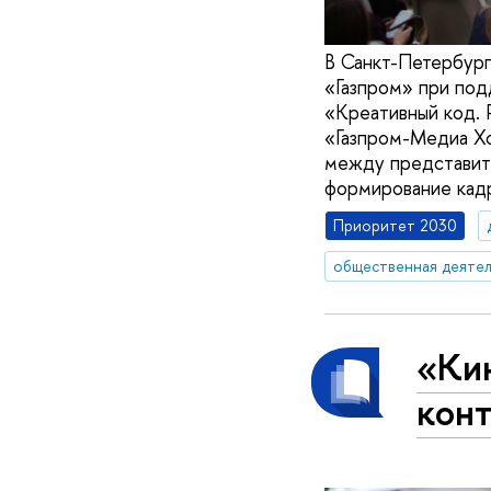
В Санкт-Петербург
«Газпром» при по
«Креативный код. 
«Газпром-Медиа Хо
между представите
формирование кадр
Приоритет 2030
общественная деятел
«Ки
кон