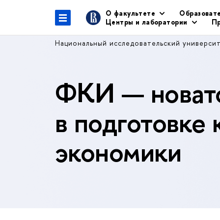
О факультете
Образоват
Центры и лаборатории
Пр
Национальный исследовательский универси
ФКИ — новато
в подготовке 
экономики