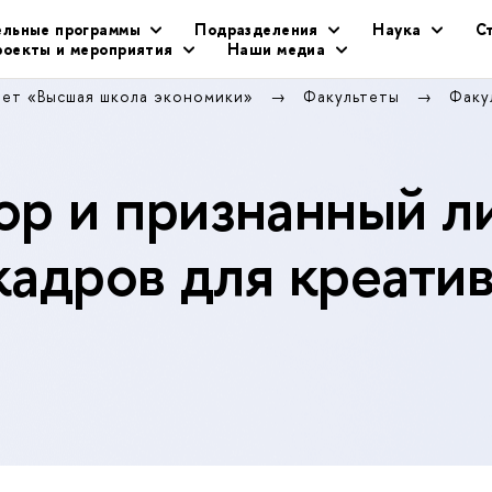
ельные программы
Подразделения
Наука
С
оекты и мероприятия
Наши медиа
тет «Высшая школа экономики»
Факультеты
Факу
р и признанный л
кадров для креати