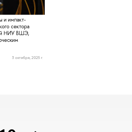
 и импакт-
кого сектора
рий НИУ ВШЭ,
рческим
3 октября, 2025 г.