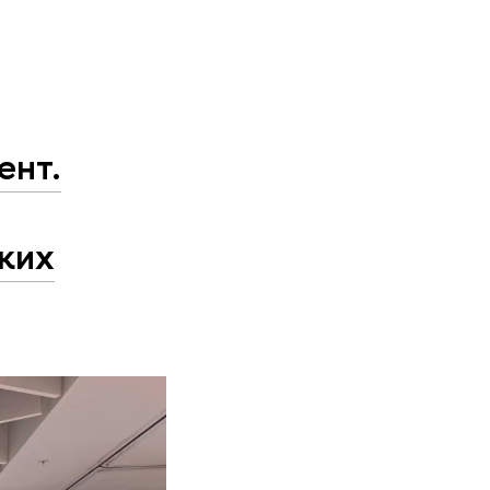
ент.
ких