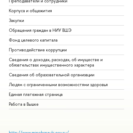
Преподаватели и сотрудники
П
Корпуса и общежития
В
Закупки
П
Обращения граждан в НИУ ВШЭ
А
Фонд целевого капитала
Д
Противодействие коррупции
Ц
Сведения о доходах, расходах, об имуществе и
Б
обязательствах имущественного характера
О
Сведения об образовательной организации
О
Людям с ограниченными возможностями здоровья
Единая платежная страница
Работа в Вышке
http://www.minobrnauki.gov.ru/