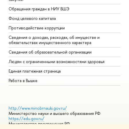
Обращения граждан в НИУ ВШЭ
А
Фонд целевого капитала
Д
Противодействие коррупции
Ц
Сведения о доходах, расходах, об имуществе и
Б
обязательствах имущественного характера
О
Сведения об образовательной организации
О
Людям с ограниченными возможностями здоровья
Единая платежная страница
Работа в Вышке
http://www.minobrnauki.gov.ru/
Министерство науки и высшего образования РФ
https://edu.gov.ru/
Министерство просвещения РФ
https://elearning.hse.ru/mooc