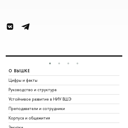
О ВЫШКЕ
Цифры и факты
Л
Руководство и структура
Д
Устойчивое развитие в НИУ ВШЭ
О
Преподаватели и сотрудники
П
Корпуса и общежития
В
Закупки
П