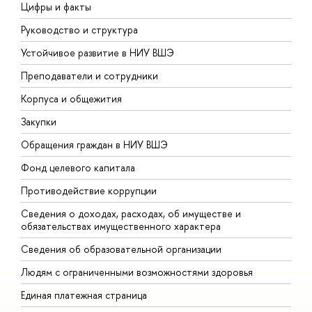
Цифры и факты
Л
Руководство и структура
Д
Устойчивое развитие в НИУ ВШЭ
О
Преподаватели и сотрудники
П
Корпуса и общежития
В
Закупки
П
Обращения граждан в НИУ ВШЭ
А
Фонд целевого капитала
Д
Противодействие коррупции
Ц
Сведения о доходах, расходах, об имуществе и
Б
обязательствах имущественного характера
О
Сведения об образовательной организации
О
Людям с ограниченными возможностями здоровья
Единая платежная страница