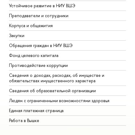
Устойчивое развитие в НИУ ВШЭ
О
Преподаватели и сотрудники
П
Корпуса и общежития
В
Закупки
П
Обращения граждан в НИУ ВШЭ
А
Фонд целевого капитала
Д
Противодействие коррупции
Ц
Сведения о доходах, расходах, об имуществе и
Б
обязательствах имущественного характера
О
Сведения об образовательной организации
О
Людям с ограниченными возможностями здоровья
Единая платежная страница
Работа в Вышке