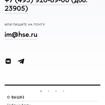
23905)
ИЛИ ПИШИТЕ НА ПОЧТУ
im@hse.ru
О ВЫШКЕ
Цифры и факты
Л