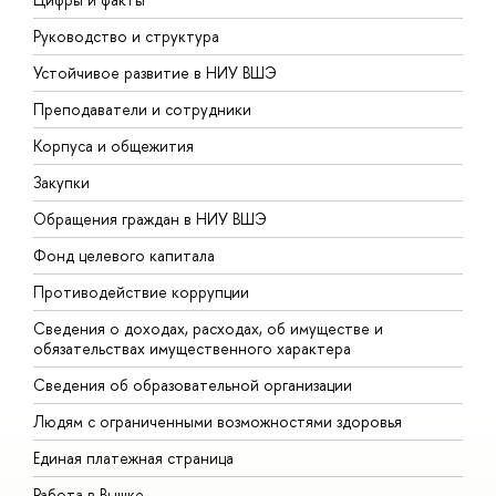
Руководство и структура
Д
Устойчивое развитие в НИУ ВШЭ
О
Преподаватели и сотрудники
П
Корпуса и общежития
В
Закупки
П
Обращения граждан в НИУ ВШЭ
А
Фонд целевого капитала
Д
Противодействие коррупции
Ц
Сведения о доходах, расходах, об имуществе и
Б
обязательствах имущественного характера
О
Сведения об образовательной организации
О
Людям с ограниченными возможностями здоровья
Единая платежная страница
Работа в Вышке