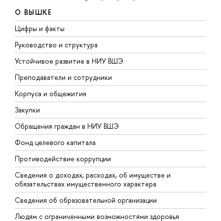
О ВЫШКЕ
Цифры и факты
Л
Руководство и структура
Д
Устойчивое развитие в НИУ ВШЭ
О
Преподаватели и сотрудники
П
Корпуса и общежития
В
Закупки
П
Обращения граждан в НИУ ВШЭ
А
Фонд целевого капитала
Д
Противодействие коррупции
Ц
Сведения о доходах, расходах, об имуществе и
Б
обязательствах имущественного характера
О
Сведения об образовательной организации
О
Людям с ограниченными возможностями здоровья