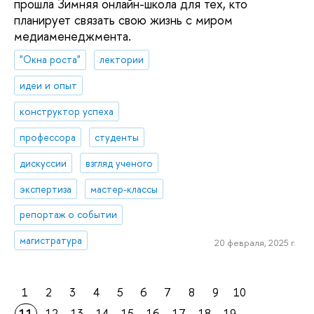
прошла Зимняя онлайн-школа для тех, кто
планирует связать свою жизнь с миром
медиаменеджмента.
"Окна роста"
лектории
идеи и опыт
конструктор успеха
профессора
студенты
дискуссии
взгляд ученого
экспертиза
мастер-классы
репортаж о событии
магистратура
20 февраля, 2025 г.
1
2
3
4
5
6
7
8
9
10
11
12
13
14
15
16
17
18
19
...