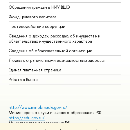
Обращения граждан в НИУ ВШЭ
А
Фонд целевого капитала
Д
Противодействие коррупции
Ц
Сведения о доходах, расходах, об имуществе и
Б
обязательствах имущественного характера
О
Сведения об образовательной организации
О
Людям с ограниченными возможностями здоровья
Единая платежная страница
Работа в Вышке
http://www.minobrnauki.gov.ru/
Министерство науки и высшего образования РФ
https://edu.gov.ru/
Министерство просвещения РФ
https://elearning.hse.ru/mooc