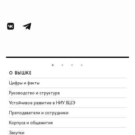
О ВЫШКЕ
Цифры и факты
Л
Руководство и структура
Д
Устойчивое развитие в НИУ ВШЭ
О
Преподаватели и сотрудники
П
Корпуса и общежития
В
Закупки
П