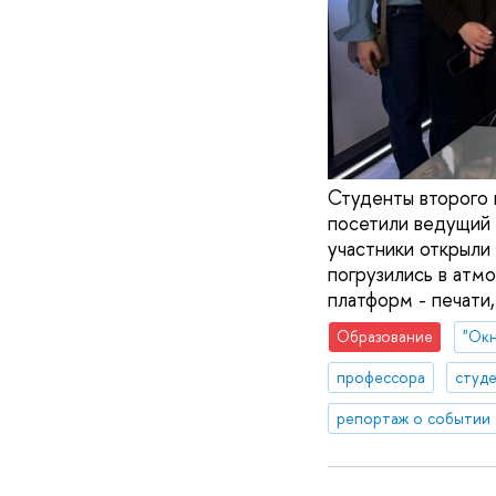
Студенты второго
посетили ведущий
участники открыли
погрузились в атм
платформ - печати,
Образование
"Окн
профессора
студ
репортаж о событии