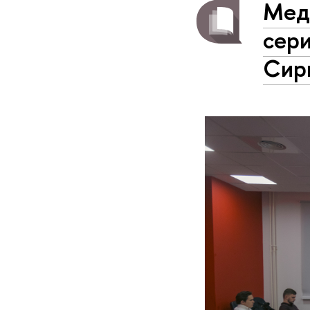
Мед
сер
Сир