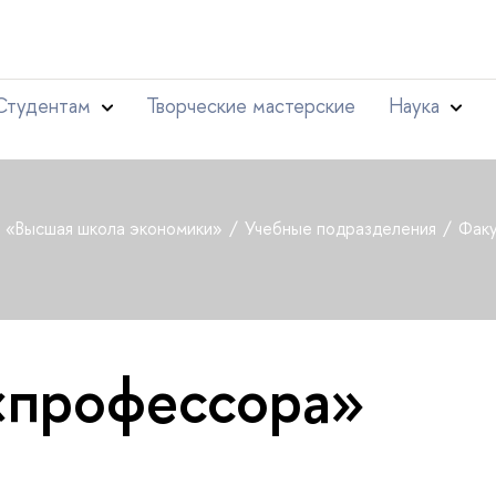
Студентам
Творческие мастерские
Наука
т «Высшая школа экономики»
Учебные подразделения
Факу
«профессора»