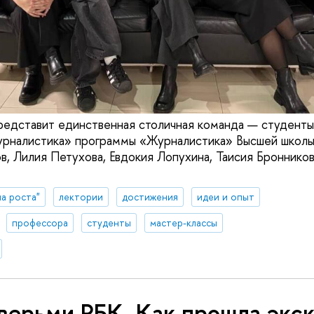
редставит единственная столичная команда — студенты
урналистика» программы «Журналистика» Высшей школы
, Лилия Петухова, Евдокия Лопухина, Таисия Бронников
а роста"
лектории
достижения
идеи и опыт
профессора
студенты
мастер-классы
верьми РБК. Как прошла экс