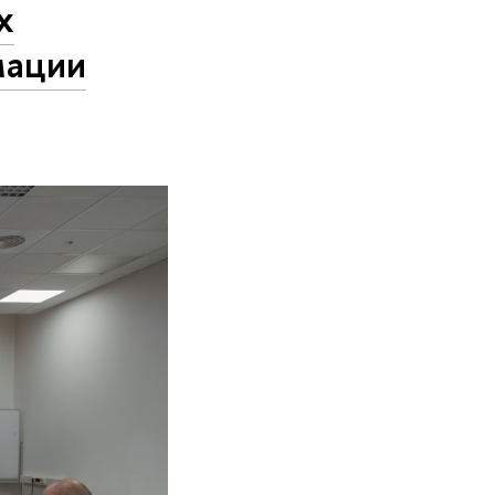
х
мации