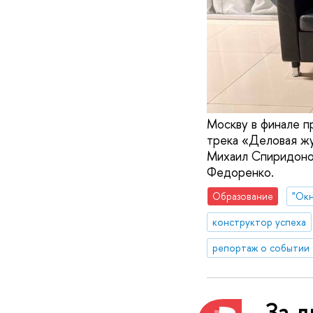
Москву в финале п
трека «Деловая ж
Михаил Спиридонов
Федоренко.
Образование
"Окн
конструктор успеха
репортаж о событии
За д