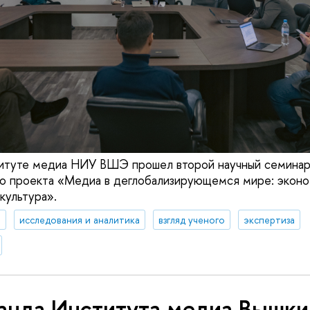
титуте медиа НИУ ВШЭ прошел второй научный семина
о проекта «Медиа в деглобализирующемся мире: эконом
культура».
а
исследования и аналитика
взгляд ученого
экспертиза
анда Института медиа Вышки