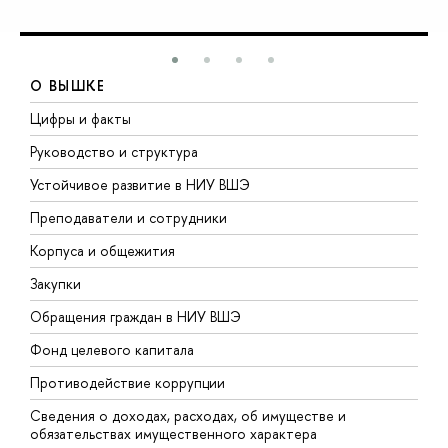
О ВЫШКЕ
Цифры и факты
Л
Руководство и структура
Д
Устойчивое развитие в НИУ ВШЭ
О
Преподаватели и сотрудники
П
Корпуса и общежития
В
Закупки
П
Обращения граждан в НИУ ВШЭ
А
Фонд целевого капитала
Д
Противодействие коррупции
Ц
Сведения о доходах, расходах, об имуществе и
Б
обязательствах имущественного характера