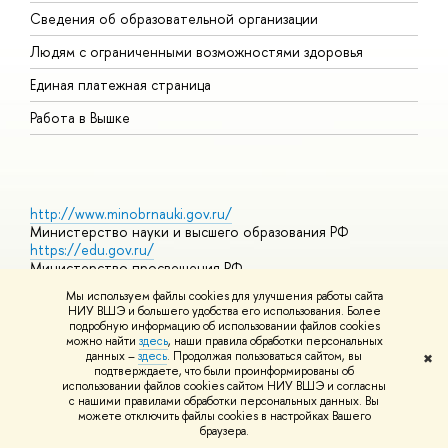
О
Сведения об образовательной организации
О
Людям с ограниченными возможностями здоровья
Единая платежная страница
Работа в Вышке
http://www.minobrnauki.gov.ru/
Министерство науки и высшего образования РФ
https://edu.gov.ru/
Министерство просвещения РФ
https://elearning.hse.ru/mooc
Мы используем файлы cookies для улучшения работы сайта
Массовые открытые онлайн-курсы
НИУ ВШЭ и большего удобства его использования. Более
подробную информацию об использовании файлов cookies
можно найти
здесь
, наши правила обработки персональных
данных –
здесь
. Продолжая пользоваться сайтом, вы
✖
© НИУ ВШЭ 1993–2026
Адреса и контакты
Условия
подтверждаете, что были проинформированы об
использования материалов
Политика конфиденциальности
Карта
использовании файлов cookies сайтом НИУ ВШЭ и согласны
сайта
с нашими правилами обработки персональных данных. Вы
Шрифты HSE Sans и HSE Slab разработаны в
Школе дизайна НИУ
можете отключить файлы cookies в настройках Вашего
ВШЭ
браузера.
Редактору