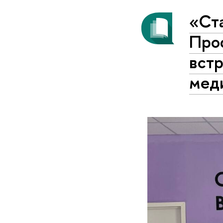
«Ст
Про
встр
мед