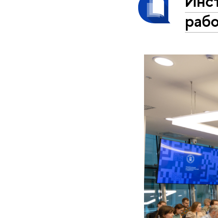
Инс
раб