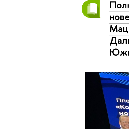
Пол
нов
Мац
Дал
Южн