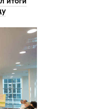
л итоги
ду