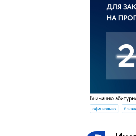
Вниманию абитурие
официально
бакал