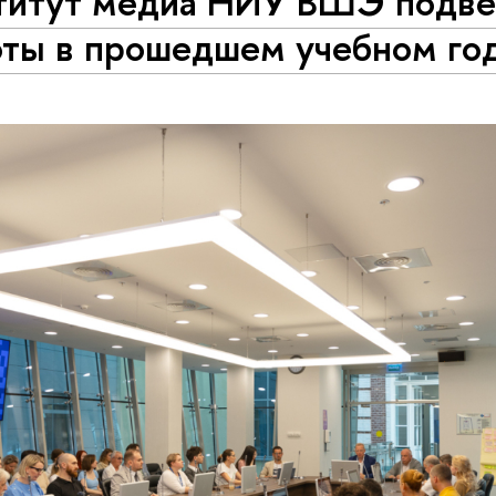
титут медиа НИУ ВШЭ подве
оты в прошедшем учебном го