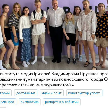
института медиа Григорий Владимирович Прутцков про
классниками-гуманитариями из подмосковного города О
фессию: стать ли мне журналистом?».
ктории
достижения
идеи и опыт
конструктор успеха
д ученого
экспертиза
репортаж о событии