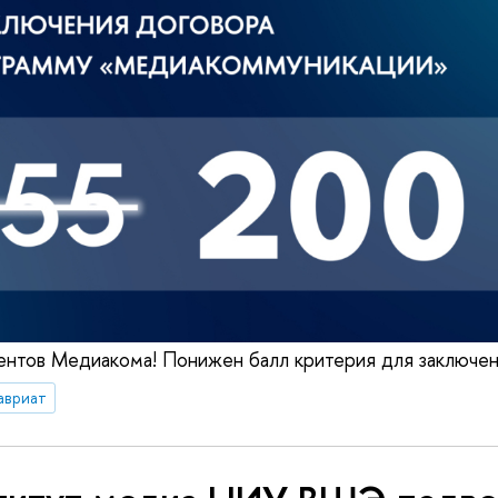
нтов Медиакома! Понижен балл критерия для заключен
авриат