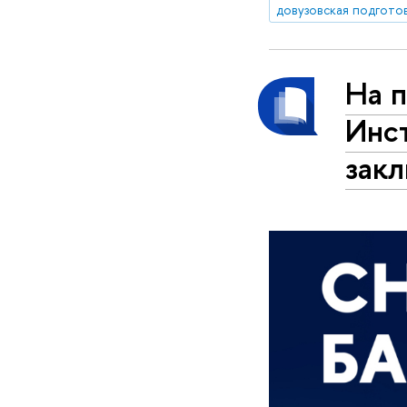
довузовская подгото
На 
Инс
зак