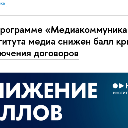
вка
программе «Медиакоммуника
титута медиа снижен балл кр
лючения договоров