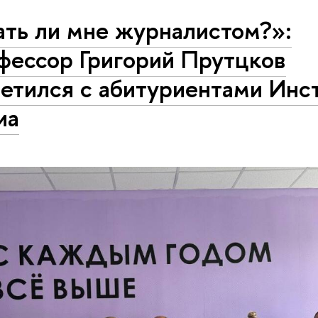
ать ли мне журналистом?»:
фессор Григорий Прутцков
етился с абитуриентами Инс
иа