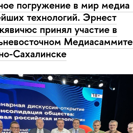
ное погружение в мир медиа 
ейших технологий. Эрнест
кявичюс принял участие в
ьневосточном Медиасаммите
о-Сахалинске