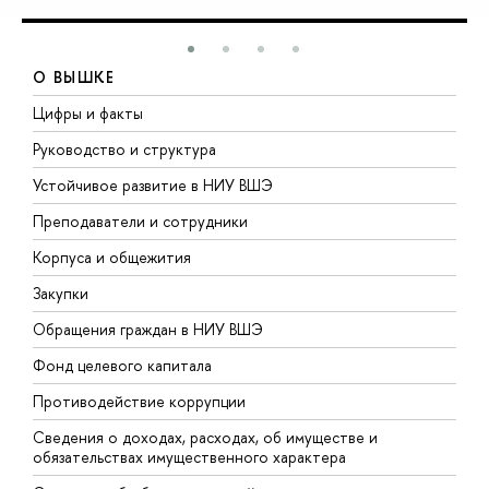
О ВЫШКЕ
Цифры и факты
Л
Руководство и структура
Д
Устойчивое развитие в НИУ ВШЭ
О
Преподаватели и сотрудники
П
Корпуса и общежития
В
Закупки
П
Обращения граждан в НИУ ВШЭ
А
Фонд целевого капитала
Д
Противодействие коррупции
Ц
Сведения о доходах, расходах, об имуществе и
Б
обязательствах имущественного характера
О