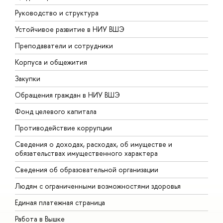
Руководство и структура
Д
Устойчивое развитие в НИУ ВШЭ
О
Преподаватели и сотрудники
П
Корпуса и общежития
В
Закупки
П
Обращения граждан в НИУ ВШЭ
А
Фонд целевого капитала
Д
Противодействие коррупции
Ц
Сведения о доходах, расходах, об имуществе и
Б
обязательствах имущественного характера
О
Сведения об образовательной организации
О
Людям с ограниченными возможностями здоровья
Единая платежная страница
Работа в Вышке